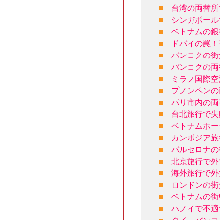
■
台湾の両替所
■
シンガポール
■
ベトナムの銀
■
ドバイの罠！
■
バンコクの街
■
バンコクの両
■
ミラノ国際空
■
プノンペンの
■
パリ市内の両
■
台北旅行で失
■
ベトナムホー
■
カンボジア旅
■
バルセロナの
■
北京旅行で外
■
海外旅行で外
■
ロンドンの街
■
ベトナムの街
■
ハノイで不適