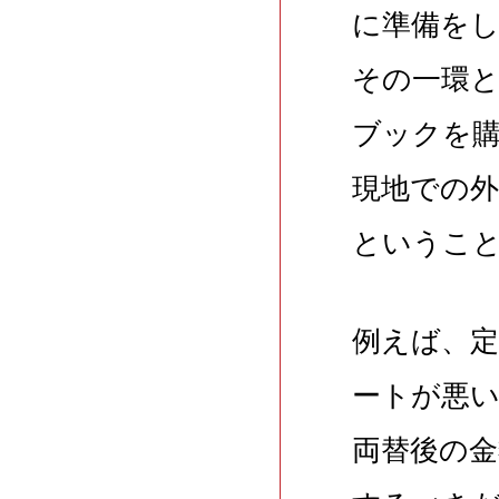
に準備を
その一環
ブックを
現地での
というこ
例えば、
ートが悪
両替後の