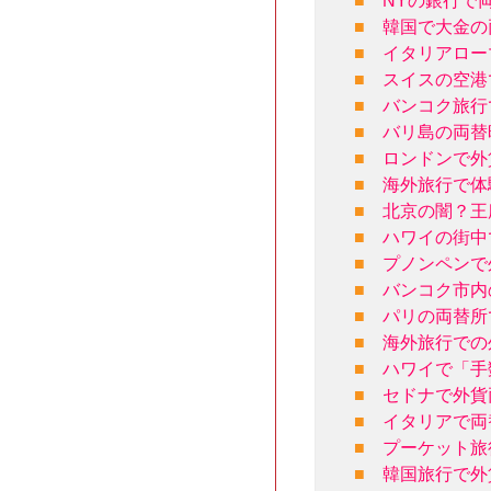
■
NYの銀行で
■
韓国で大金の
■
イタリアロー
■
スイスの空港
■
バンコク旅行
■
バリ島の両替
■
ロンドンで外
■
海外旅行で体
■
北京の闇？王
■
ハワイの街中
■
プノンペンで
■
バンコク市内
■
パリの両替所
■
海外旅行での
■
ハワイで「手
■
セドナで外貨
■
イタリアで両
■
プーケット旅
■
韓国旅行で外