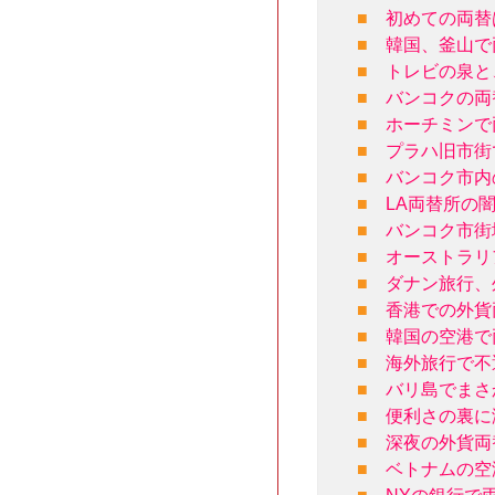
■
初めての両替
■
韓国、釜山で
■
トレビの泉と
■
バンコクの両
■
ホーチミンで
■
プラハ旧市街
■
バンコク市内
■
LA両替所の
■
バンコク市街
■
オーストラリ
■
ダナン旅行、
■
香港での外貨
■
韓国の空港で
■
海外旅行で不
■
バリ島でまさ
■
便利さの裏に
■
深夜の外貨両
■
ベトナムの空