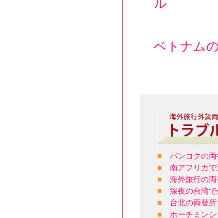
ル
ベトナム
■
バンコクの両
■
南アフリカで
■
海外旅行の両
■
深夜の台湾で
■
台北の両替所
■
ホーチミンシ