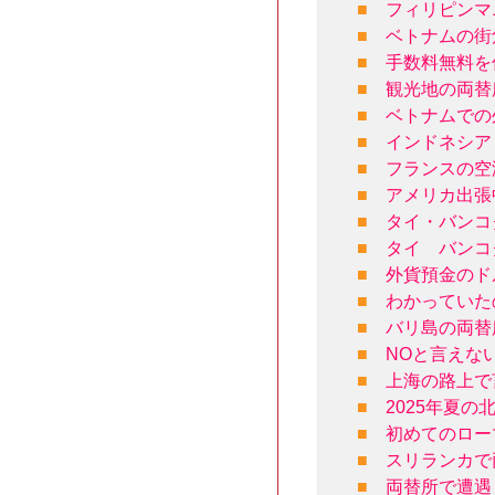
■
フィリピンマ
■
ベトナムの街
■
手数料無料を
■
観光地の両替
■
ベトナムでの
■
インドネシア
■
フランスの空
■
アメリカ出張
■
タイ・バンコ
■
タイ バンコ
■
外貨預金のド
■
わかっていた
■
バリ島の両替
■
NOと言えな
■
上海の路上で
■
2025年夏
■
初めてのロー
■
スリランカで
■
両替所で遭遇