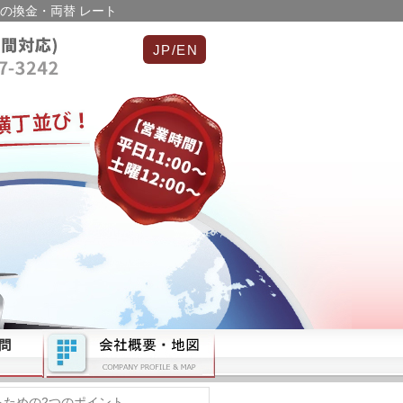
の換金・両替 レート
JP/EN
ための2つのポイント