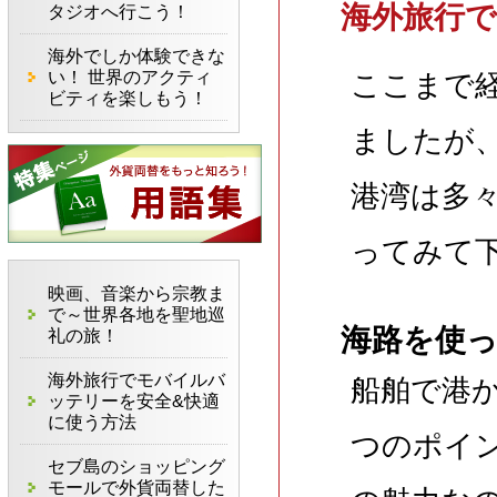
海外旅行
タジオへ行こう！
海外でしか体験できな
い！ 世界のアクティ
ここまで
ビティを楽しもう！
ましたが
港湾は多
ってみて
映画、音楽から宗教ま
で～世界各地を聖地巡
海路を使っ
礼の旅！
海外旅行でモバイルバ
船舶で港
ッテリーを安全&快適
に使う方法
つのポイ
セブ島のショッピング
モールで外貨両替した