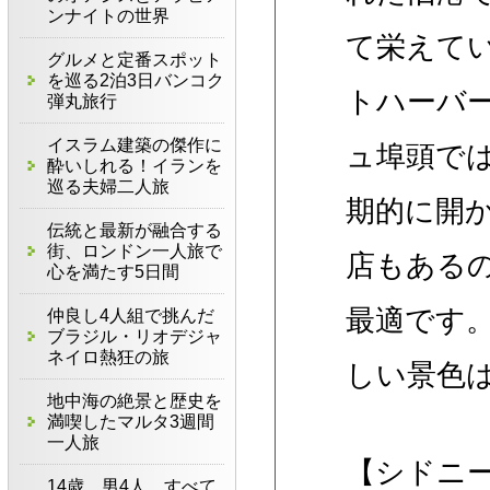
ンナイトの世界
て栄えて
グルメと定番スポット
を巡る2泊3日バンコク
トハーバ
弾丸旅行
イスラム建築の傑作に
ュ埠頭で
酔いしれる！イランを
巡る夫婦二人旅
期的に開
伝統と最新が融合する
街、ロンドン一人旅で
店もある
心を満たす5日間
最適です
仲良し4人組で挑んだ
ブラジル・リオデジャ
ネイロ熱狂の旅
しい景色
地中海の絶景と歴史を
満喫したマルタ3週間
一人旅
【シドニ
14歳、男4人、すべて