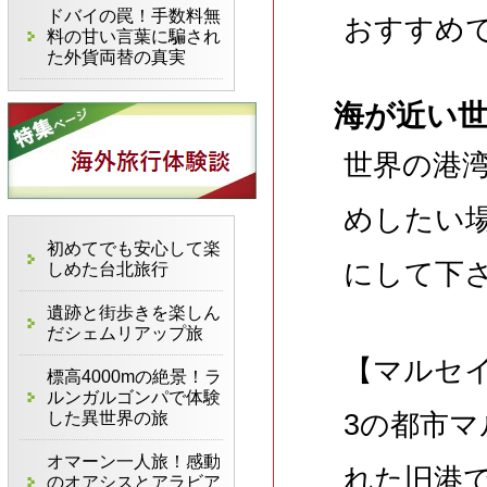
ドバイの罠！手数料無
おすすめ
料の甘い言葉に騙され
た外貨両替の真実
海が近い
世界の港
めしたい
初めてでも安心して楽
にして下
しめた台北旅行
遺跡と街歩きを楽しん
だシェムリアップ旅
【マルセ
標高4000mの絶景！ラ
ルンガルゴンパで体験
した異世界の旅
3の都市
オマーン一人旅！感動
れた旧港で
のオアシスとアラビア