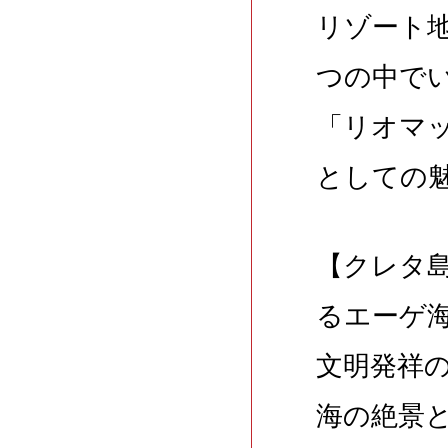
リゾート
つの中で
「リオマ
としての
【クレタ
るエーゲ
文明発祥
海の絶景