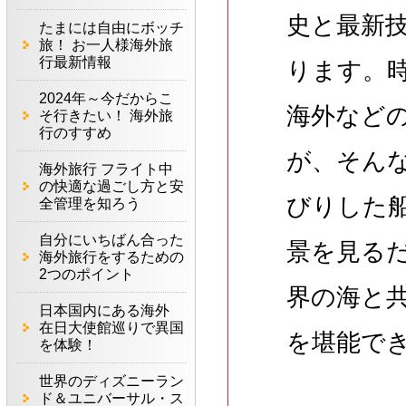
史と最新
たまには自由にボッチ
旅！ お一人様海外旅
行最新情報
ります。
2024年～今だからこ
海外など
そ行きたい！ 海外旅
行のすすめ
が、そん
海外旅行 フライト中
の快適な過ごし方と安
びりした
全管理を知ろう
自分にいちばん合った
景を見る
海外旅行をするための
2つのポイント
界の海と
日本国内にある海外
在日大使館巡りで異国
を堪能で
を体験！
世界のディズニーラン
ド＆ユニバーサル・ス