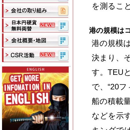
を測るこ
港の規模は
港の規模は
決まり、
す。TEUとは“
で、“20
船の積載
などを示