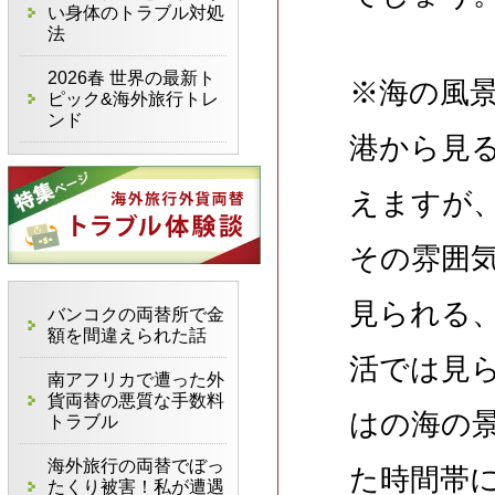
い身体のトラブル対処
法
2026春 世界の最新ト
※海の風
ピック&海外旅行トレ
ンド
港から見
えますが
その雰囲
見られる
バンコクの両替所で金
額を間違えられた話
活では見
南アフリカで遭った外
貨両替の悪質な手数料
はの海の
トラブル
海外旅行の両替でぼっ
た時間帯
たくり被害！私が遭遇