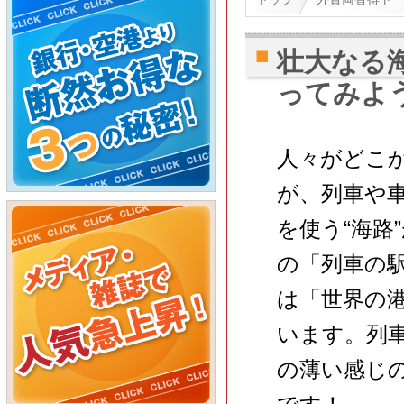
壮大なる
ってみよ
人々がどこ
が、列車や車
を使う“海路
の「列車の
は「世界の
います。列
の薄い感じ