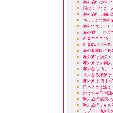
■
海外旅行に持っ
■
国によって楽しみ
■
海外旅行 自由
■
キッチンで海外
■
海外でちょっと
■
海外旅行 空港
■
世界でここだけ
■
世界のパワース
■
海外渡航時に必
■
海外旅行 病気
■
海外旅行 外国
■
海外ならでは！
■
壮大なる海がそ
■
海外旅行で困っ
■
日本とどう違う
■
おうちや日本国
■
海外旅行 満天
■
海外旅行で今さ
■
リゾート地から