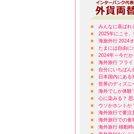
■
みんなに喜ばれ
■
2025年にこそ
■
海旅外行 202
■
たまには自由に
■
2024年～今だ
■
海外旅行 フラ
■
自分にいちばん
■
日本国内にある
■
世界のディズニ
■
海外でしか体験
■
心に染みる？ 
■
ウソかホントか
■
海外旅行で要注
■
海外旅行での食
■
海外旅行 移動