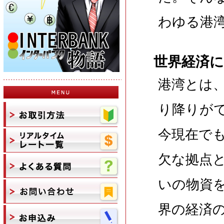
わゆる港
世界経済
港湾とは
り降りが
今現在で
欠な拠点
いの物資
界の経済