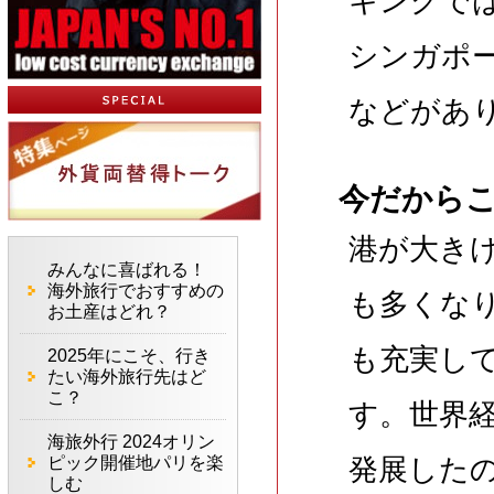
キングでは
シンガポー
などがあ
今だから
港が大き
みんなに喜ばれる！
海外旅行でおすすめの
も多くな
お土産はどれ？
も充実し
2025年にこそ、行き
たい海外旅行先はど
こ？
す。世界
海旅外行 2024オリン
ピック開催地パリを楽
発展した
しむ