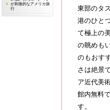
が刺激的なアメリカ旅
東部のタ
行
港のひと
て極上の
の眺めも
のもおす
さは絶景
ア近代美
館内無料
す。