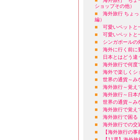
■
海外旅行 ちょ
ショップその他）
■
海外旅行 ちょ
編）
■
可愛いペットと
■
可愛いペットと
■
シンガポールの
■
海外に行く前に
■
日本とはどう違
■
海外旅行で何度
■
海外で楽しくシ
■
世界の通貨～み
■
海外旅行～覚え
■
海外旅行～日本
■
世界の通貨～み
■
海外旅行で覚え
■
海外旅行で困る
■
海外旅行での交
■
【海外旅行の事
■
【11選】海外