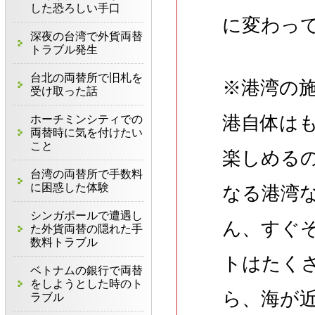
した恐ろしい手口
に変わっ
深夜の台湾で外貨両替
トラブル発生
台北の両替所で旧札を
※港湾の
受け取った話
港自体は
ホーチミンシティでの
両替時に気を付けたい
こと
楽しめる
台湾の両替所で手数料
に困惑した体験
なる港湾
シンガポールで遭遇し
ん、すぐ
た外貨両替の隠れた手
数料トラブル
トはたく
ベトナムの銀行で両替
をしようとした時のト
ら、海が
ラブル