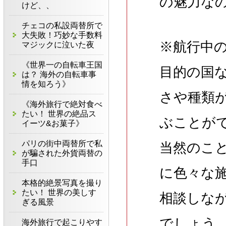
の魅力な
けど、、
チェコの私設両替所で
大失敗！巧妙な手数料
※航行中
マジックに泣いた夜
《世界一の自転車王国
目的の国
は？ 海外の自転車事
情を知ろう》
さや種類
《海外旅行で絶対食べ
たい！ 世界の絶品ス
ぶことが
イーツ&お菓子》
パリの街中両替所で私
当然のこ
が騙された外貨両替の
手口
に色々な
本格的絶景写真を撮り
たい！ 世界の美しす
相談しな
ぎる風景
でしょう
海外旅行で起こりやす