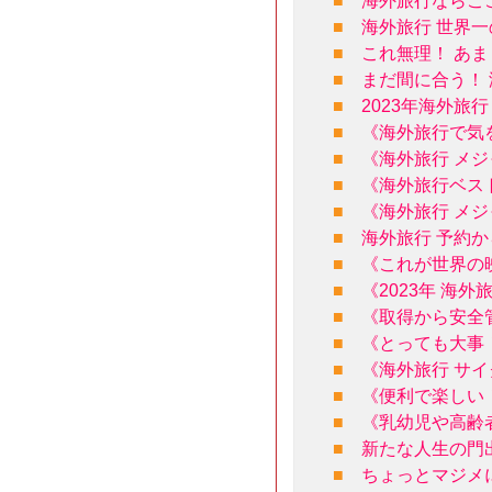
■
海外旅行ならこ
■
海外旅行 世界
■
これ無理！ あ
■
まだ間に合う！ 
■
2023年海外
■
《海外旅行で気
■
《海外旅行 メ
■
《海外旅行ベス
■
《海外旅行 メ
■
海外旅行 予約
■
《これが世界の
■
《2023年 海
■
《取得から安全
■
《とっても大事
■
《海外旅行 サ
■
《便利で楽しい
■
《乳幼児や高齢
■
新たな人生の門
■
ちょっとマジメ