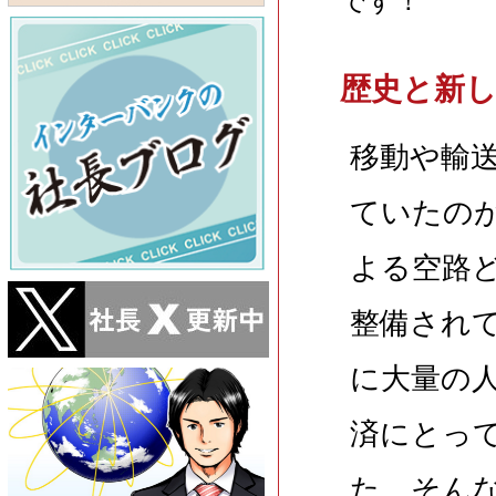
です！
歴史と新
移動や輸
ていたの
よる空路
整備され
に大量の
済にとっ
た。そん