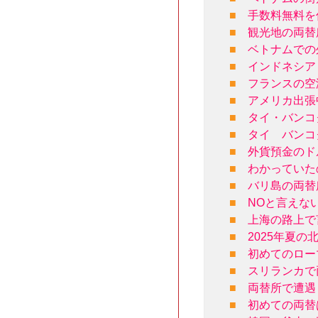
■
手数料無料を
■
観光地の両替
■
ベトナムでの
■
インドネシア
■
フランスの空
■
アメリカ出張
■
タイ・バンコ
■
タイ バンコ
■
外貨預金のド
■
わかっていた
■
バリ島の両替
■
NOと言えな
■
上海の路上で
■
2025年夏
■
初めてのロー
■
スリランカで
■
両替所で遭遇
■
初めての両替