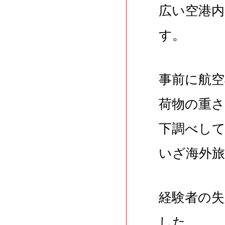
広い空港
す。
事前に航
荷物の重
下調べし
いざ海外
経験者の
した。