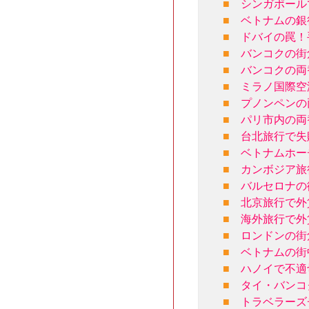
■
シンガポール
■
ベトナムの銀
■
ドバイの罠！
■
バンコクの街
■
バンコクの両
■
ミラノ国際空
■
プノンペンの
■
パリ市内の両
■
台北旅行で失
■
ベトナムホー
■
カンボジア旅
■
バルセロナの
■
北京旅行で外
■
海外旅行で外
■
ロンドンの街
■
ベトナムの街
■
ハノイで不適
■
タイ・バンコ
■
トラベラーズ