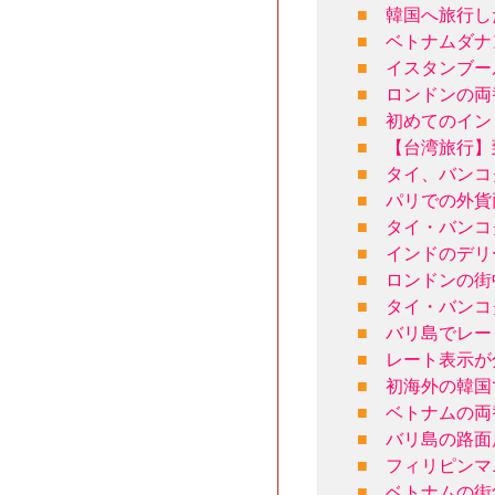
■
韓国へ旅行し
■
ベトナムダナ
■
イスタンブー
■
ロンドンの両
■
初めてのイン
■
【台湾旅行】
■
タイ、バンコ
■
パリでの外貨
■
タイ・バンコ
■
インドのデリ
■
ロンドンの街
■
タイ・バンコ
■
バリ島でレー
■
レート表示が
■
初海外の韓国
■
ベトナムの両
■
バリ島の路面
■
フィリピンマ
■
ベトナムの街