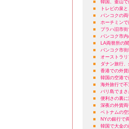
■
韓国、釜山で
■
トレビの泉と
■
バンコクの両
■
ホーチミンで
■
プラハ旧市街
■
バンコク市内
■
LA両替所の
■
バンコク市街
■
オーストラリ
■
ダナン旅行、
■
香港での外貨
■
韓国の空港で
■
海外旅行で不
■
バリ島でまさ
■
便利さの裏に
■
深夜の外貨両
■
ベトナムの空
■
NYの銀行で
■
韓国で大金の