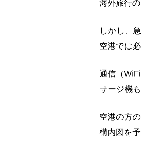
海外旅行
しかし、
空港では
通信（Wi
サージ機
空港の方
構内図を