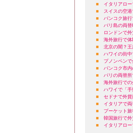
■
イタリアロー
■
スイスの空港
■
バンコク旅行
■
バリ島の両替
■
ロンドンで外
■
海外旅行で体
■
北京の闇？王
■
ハワイの街中
■
プノンペンで
■
バンコク市内
■
パリの両替所
■
海外旅行での
■
ハワイで「手
■
セドナで外貨
■
イタリアで両
■
プーケット旅
■
韓国旅行で外
■
イタリアロー