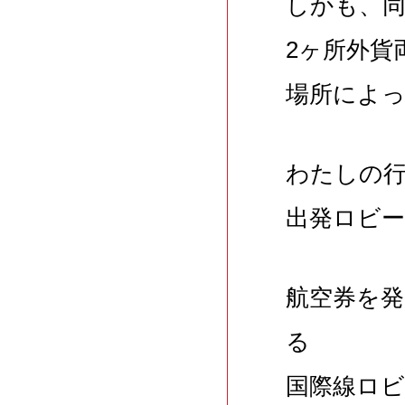
しかも、
2ヶ所外貨
場所によ
わたしの
出発ロビー
航空券を
る
国際線ロ