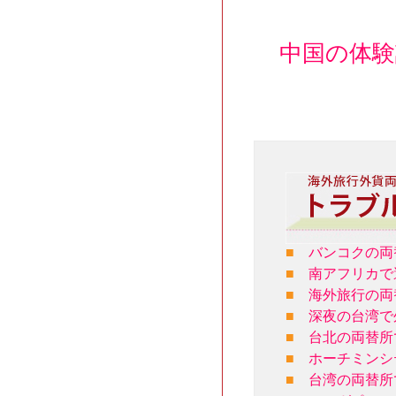
中国の体
■
バンコクの両
■
南アフリカで
■
海外旅行の両
■
深夜の台湾で
■
台北の両替所
■
ホーチミンシ
■
台湾の両替所