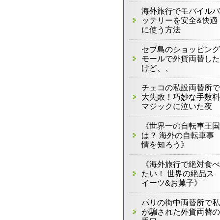
海外旅行でモバイルバ
ッテリーを安全&快適
に使う方法
セブ島のショッピング
モールで外貨両替した
けど、、
チェコの私設両替所で
大失敗！巧妙な手数料
マジックに泣いた夜
《世界一の自転車王国
は？ 海外の自転車事
情を知ろう》
《海外旅行で絶対食べ
たい！ 世界の絶品ス
イーツ&お菓子》
パリの街中両替所で私
が騙された外貨両替の