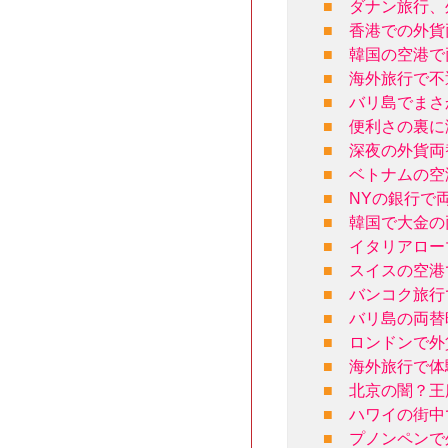
■
ダナン旅行、
■
香港での外貨
■
韓国の空港で
■
海外旅行で不
■
バリ島でまさ
■
便利さの裏に
■
深夜の外貨両
■
ベトナムの空
■
NYの銀行で
■
韓国で大金の
■
イタリアロー
■
スイスの空港
■
バンコク旅行
■
バリ島の両替
■
ロンドンで外
■
海外旅行で体
■
北京の闇？王
■
ハワイの街中
■
プノンペンで