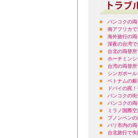
■
バンコクの両
■
南アフリカで
■
海外旅行の両
■
深夜の台湾で
■
台北の両替所
■
ホーチミンシ
■
台湾の両替所
■
シンガポール
■
ベトナムの銀
■
ドバイの罠！
■
バンコクの街
■
バンコクの両
■
ミラノ国際空
■
プノンペンの
■
パリ市内の両
■
台北旅行で失