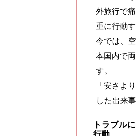
外旅行で
重に行動
今では、
本国内で
す。
「安さより
した出来
トラブルに
行動