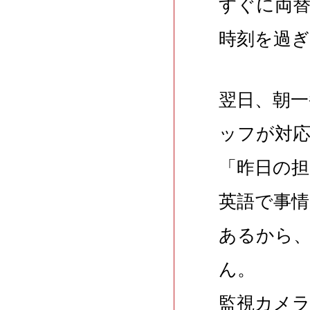
すぐに両
時刻を過
翌日、朝
ッフが対
「昨日の
英語で事
あるから
ん。
監視カメ