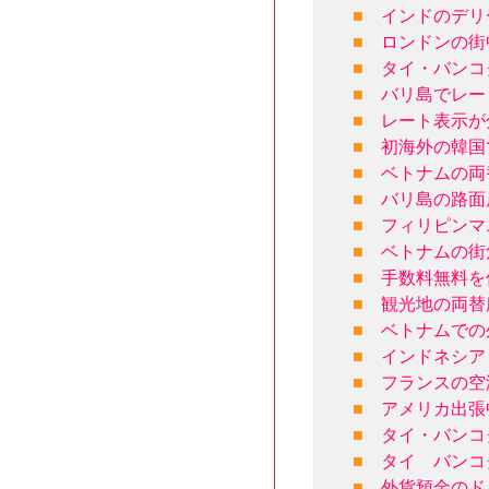
■
インドのデリ
■
ロンドンの街
■
タイ・バンコ
■
バリ島でレー
■
レート表示が
■
初海外の韓国
■
ベトナムの両
■
バリ島の路面
■
フィリピンマ
■
ベトナムの街
■
手数料無料を
■
観光地の両替
■
ベトナムでの
■
インドネシア
■
フランスの空
■
アメリカ出張
■
タイ・バンコ
■
タイ バンコ
■
外貨預金のド