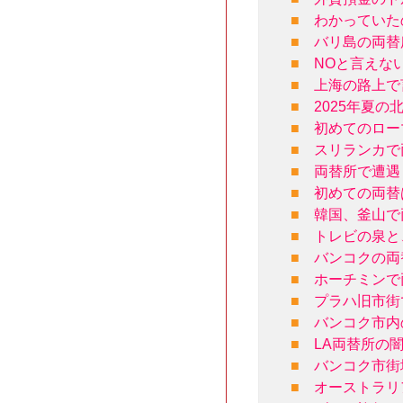
■
わかっていた
■
バリ島の両替
■
NOと言えな
■
上海の路上で
■
2025年夏
■
初めてのロー
■
スリランカで
■
両替所で遭遇
■
初めての両替
■
韓国、釜山で
■
トレビの泉と
■
バンコクの両
■
ホーチミンで
■
プラハ旧市街
■
バンコク市内
■
LA両替所の
■
バンコク市街
■
オーストラリ