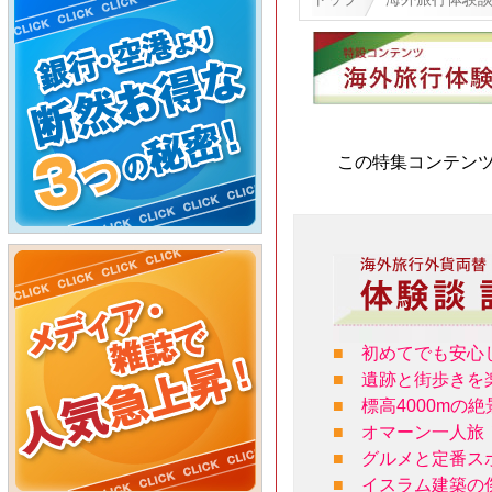
この特集コンテン
■
初めてでも安心
■
遺跡と街歩きを
■
標高4000m
■
オマーン一人旅
■
グルメと定番ス
■
イスラム建築の