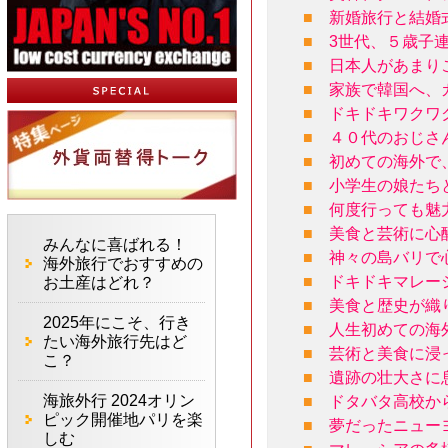
■
新婚旅行と結婚
■
3世代、５歳子
■
日本人があまり
■
家族で韓国へ、
■
ドキドキワクワ
■
４０代のおじさ
■
初めての海外で
■
小学生の娘たち
■
何度行っても魅
■
美食と芸術に心
みんなに喜ばれる！
■
神々の島バリで
海外旅行でおすすめの
■
ドキドキマレー
お土産はどれ？
■
美食と歴史が織
2025年にこそ、行き
■
人生初めての海
たい海外旅行先はど
■
芸術と美食に浸
こ？
■
遺跡の壮大さに
海旅外行 2024オリン
■
ドタバタ高校か
ピック開催地パリを楽
■
夢だったニュー
しむ