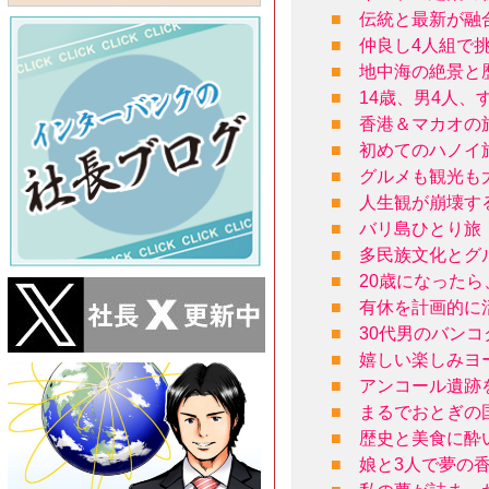
■
伝統と最新が融
■
仲良し4人組で
■
地中海の絶景と
■
14歳、男4人
■
香港＆マカオの
■
初めてのハノイ
■
グルメも観光も
■
人生観が崩壊す
■
バリ島ひとり旅
■
多民族文化とグ
■
20歳になった
■
有休を計画的に
■
30代男のバン
■
嬉しい楽しみヨ
■
アンコール遺跡
■
まるでおとぎの
■
歴史と美食に酔
■
娘と3人で夢の