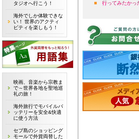
■
行ってみたかっ
タジオへ行こう！
海外でしか体験できな
い！ 世界のアクティ
ビティを楽しもう！
映画、音楽から宗教ま
で～世界各地を聖地巡
礼の旅！
海外旅行でモバイルバ
ッテリーを安全&快適
« previous
に使う方法
セブ島のショッピング
モールで外貨両替した