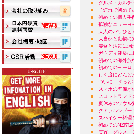
■
グルメ・カルチ
■
子連れで初めて
■
初めての個人手
■
孤独なニューヨ
■
大人のパリひと
■
大自然と動物に
■
美食と活気に溺
■
ガウディ建築に
■
初めての海外旅
■
初めてのヨーロ
■
行く度にどんど
■
ついに！ずっと
■
スマホの準備が
■
スコットランド
■
夏休みのソウル
■
クアラルンプー
■
スパイシー料理
■
初めてのNZ南
■
美容、グルメ、