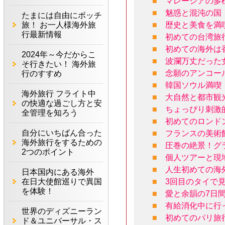
■
マレーシアの多
■
魅惑と混沌の国
たまには自由にボッチ
旅！ お一人様海外旅
■
歴史と美食を満
行最新情報
■
初めての台湾旅
■
初めての海外は
2024年～今だからこ
■
波瀾万丈だった女
そ行きたい！ 海外旅
■
念願のアンコー
行のすすめ
■
韓国ソウル満喫
海外旅行 フライト中
■
大自然と都市観
の快適な過ごし方と安
■
ちょっぴり刺激
全管理を知ろう
■
初めてのロンド
自分にいちばん合った
■
フランスの美術
海外旅行をするための
■
圧巻の絶景！グ
2つのポイント
■
個人ツアーと現
■
人生初めての海
日本国内にある海外
在日大使館巡りで異国
■
3回目のタイで
を体験！
■
愛と余韻の7日
■
有給消化中に行
世界のディズニーラン
■
初めてのパリ旅
ド＆ユニバーサル・ス