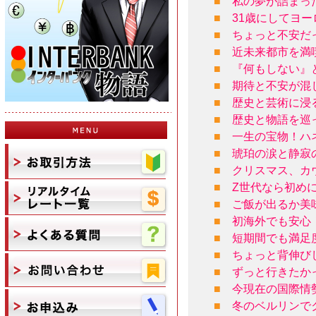
■
私の夢が詰まっ
■
31歳にしてヨ
■
ちょっと不安だ
■
近未来都市を満
■
『何もしない』
■
期待と不安が混
■
歴史と芸術に浸
■
歴史と物語を巡
■
一生の宝物！ハ
■
琥珀の涙と静寂
■
クリスマス、カ
■
Z世代なら初め
■
ご飯が出るか美
■
初海外でも安心
■
短期間でも満足
■
ちょっと背伸び
■
ずっと行きたか
■
今現在の国際情
■
冬のベルリンで