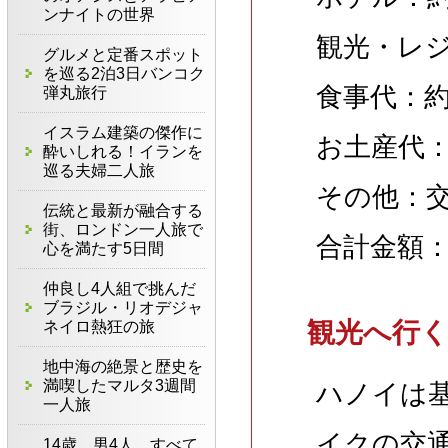
ンナイトの世界
観光・レジ
グルメと定番スポット
を巡る2泊3日バンコク
食事代：約
弾丸旅行
イスラム建築の傑作に
お土産代：
酔いしれる！イランを
巡る夫婦二人旅
その他：交
伝統と最新が融合する
街、ロンドン一人旅で
合計金額：
心を満たす5日間
仲良し4人組で挑んだ
ブラジル・リオデジャ
観光へ行
ネイロ熱狂の旅
地中海の絶景と歴史を
満喫したマルタ3週間
ハノイは
一人旅
イクの交
14歳、男4人、すべて