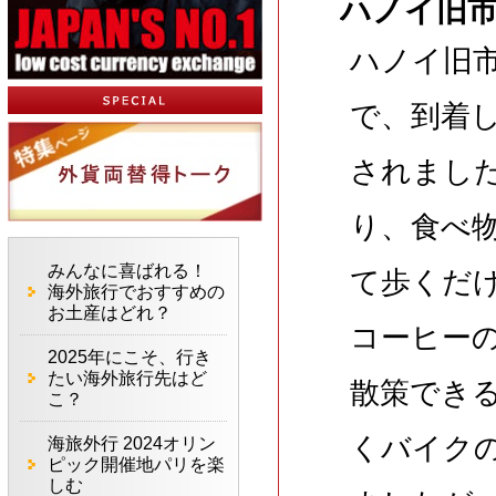
ハノイ旧
ハノイ旧
で、到着
されまし
り、食べ
みんなに喜ばれる！
て歩くだ
海外旅行でおすすめの
お土産はどれ？
コーヒー
2025年にこそ、行き
たい海外旅行先はど
散策でき
こ？
くバイク
海旅外行 2024オリン
ピック開催地パリを楽
しむ