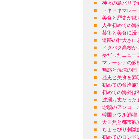
■
神々の島バリで
■
ドキドキマレー
■
美食と歴史が織
■
人生初めての海
■
芸術と美食に浸
■
遺跡の壮大さに
■
ドタバタ高校か
■
夢だったニュー
■
マレーシアの多
■
魅惑と混沌の国
■
歴史と美食を満
■
初めての台湾旅
■
初めての海外は
■
波瀾万丈だった女
■
念願のアンコー
■
韓国ソウル満喫
■
大自然と都市観
■
ちょっぴり刺激
■
初めてのロンド