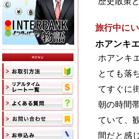
歴史散策
旅行中に
ホアンキ
ホアンキ
とても落
てすぐに
朝の時間
ていて、
間だと感