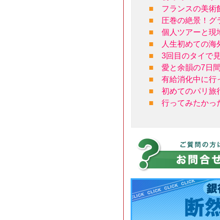
■
フランスの美術
■
圧巻の絶景！グ
■
個人ツアーと現
■
人生初めての海
■
3回目のタイで
■
愛と余韻の7日
■
有給消化中に行
■
初めてのパリ旅
■
行ってみたかっ