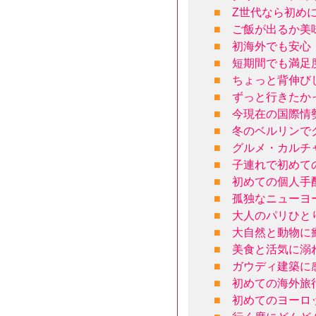
■
Z世代なら初め
■
ご飯が出るか美
■
初海外でも安心
■
短期間でも満足
■
ちょっと背伸び
■
ずっと行きたか
■
今現在の国際情
■
冬のベルリンで
■
グルメ・カルチ
■
子連れで初めて
■
初めての個人手
■
孤独なニューヨ
■
大人のパリひと
■
大自然と動物に
■
美食と活気に溺
■
ガウディ建築に
■
初めての海外旅
■
初めてのヨーロ