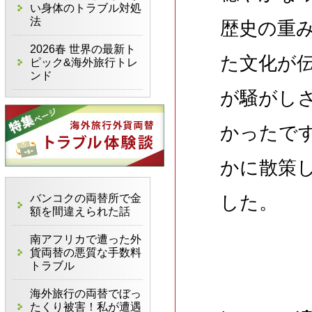
い身体のトラブル対処
法
歴史の重
2026春 世界の最新ト
た文化が
ピック&海外旅行トレ
ンド
が騒がし
かったで
かに散策
バンコクの両替所で金
した。
額を間違えられた話
南アフリカで遭った外
貨両替の悪質な手数料
トラブル
海外旅行の両替でぼっ
たくり被害！私が遭遇