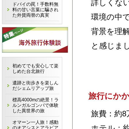
詳しくな
ドバイの罠！手数料無
料の甘い言葉に騙され
た外貨両替の真実
環境の中
背景を理
と感じま
初めてでも安心して楽
しめた台北旅行
遺跡と街歩きを楽しん
だシェムリアップ旅
旅行にか
標高4000mの絶景！ラ
ルンガルゴンパで体験
した異世界の旅
旅費：約8
オマーン一人旅！感動
ホテル：約
のオアシスとアラビア