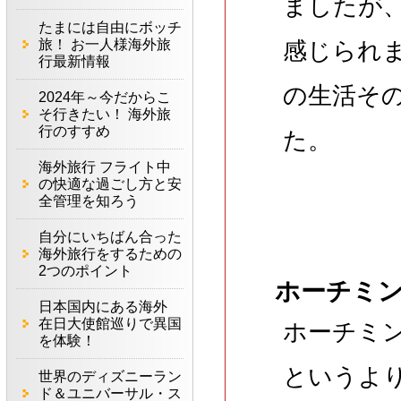
ましたが
たまには自由にボッチ
旅！ お一人様海外旅
感じられ
行最新情報
の生活そ
2024年～今だからこ
そ行きたい！ 海外旅
行のすすめ
た。
海外旅行 フライト中
の快適な過ごし方と安
全管理を知ろう
自分にいちばん合った
海外旅行をするための
2つのポイント
ホーチミ
日本国内にある海外
在日大使館巡りで異国
ホーチミ
を体験！
というよ
世界のディズニーラン
ド＆ユニバーサル・ス