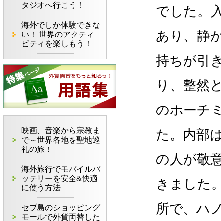
タジオへ行こう！
でした。
海外でしか体験できな
あり、静
い！ 世界のアクティ
ビティを楽しもう！
持ちが引
り、整然
のホーチ
映画、音楽から宗教ま
た。内部
で～世界各地を聖地巡
礼の旅！
の人が敬
海外旅行でモバイルバ
ッテリーを安全&快適
きました
に使う方法
所で、ハ
セブ島のショッピング
モールで外貨両替した