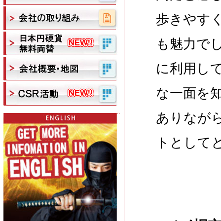
歩きやす
も魅力で
に利用し
な一面を
ありなが
トとして