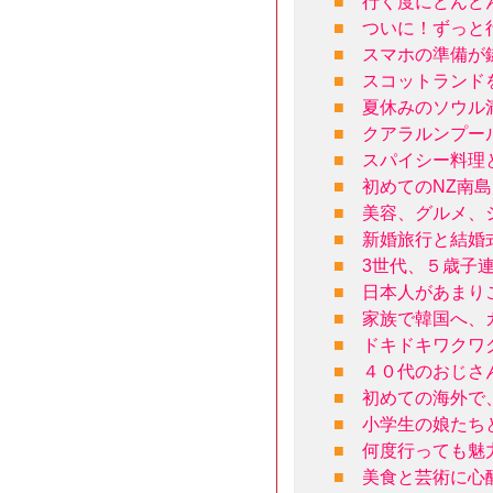
■
行く度にどんど
■
ついに！ずっと
■
スマホの準備が
■
スコットランド
■
夏休みのソウル
■
クアラルンプー
■
スパイシー料理
■
初めてのNZ南
■
美容、グルメ、
■
新婚旅行と結婚
■
3世代、５歳子
■
日本人があまり
■
家族で韓国へ、
■
ドキドキワクワ
■
４０代のおじさ
■
初めての海外で
■
小学生の娘たち
■
何度行っても魅
■
美食と芸術に心