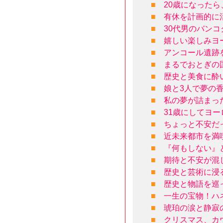
■
20歳になった
■
有休を計画的に
■
30代男のバン
■
嬉しい楽しみヨ
■
アンコール遺跡
■
まるでおとぎの
■
歴史と美食に酔
■
娘と3人で夢の
■
私の夢が詰まっ
■
31歳にしてヨ
■
ちょっと不安だ
■
近未来都市を満
■
『何もしない』
■
期待と不安が混
■
歴史と芸術に浸
■
歴史と物語を巡
■
一生の宝物！ハ
■
琥珀の涙と静寂
■
クリスマス、カ