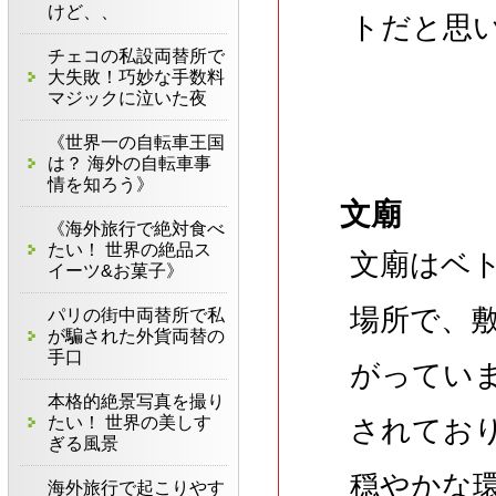
けど、、
トだと思
チェコの私設両替所で
大失敗！巧妙な手数料
マジックに泣いた夜
《世界一の自転車王国
は？ 海外の自転車事
情を知ろう》
文廟
《海外旅行で絶対食べ
たい！ 世界の絶品ス
文廟はベ
イーツ&お菓子》
場所で、
パリの街中両替所で私
が騙された外貨両替の
手口
がってい
本格的絶景写真を撮り
たい！ 世界の美しす
されてお
ぎる風景
穏やかな
海外旅行で起こりやす