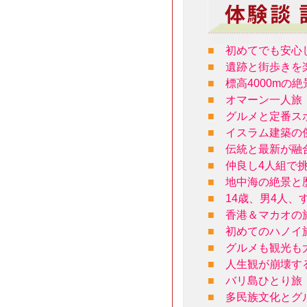
■
初めてでも安心
■
遺跡と街歩きを
■
標高4000m
■
オマーン一人旅
■
グルメと定番ス
■
イスラム建築の
■
伝統と最新が融
■
仲良し4人組で
■
地中海の絶景と
■
14歳、男4人
■
香港＆マカオの
■
初めてのハノイ
■
グルメも観光も
■
人生観が崩壊す
■
バリ島ひとり旅
■
多民族文化とグ