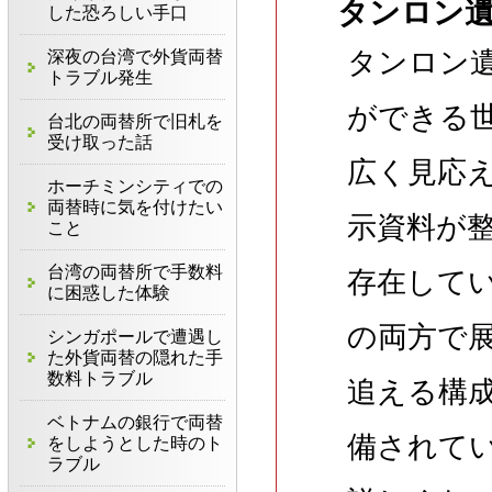
タンロン
した恐ろしい手口
タンロン
深夜の台湾で外貨両替
トラブル発生
ができる
台北の両替所で旧札を
受け取った話
広く見応
ホーチミンシティでの
両替時に気を付けたい
示資料が
こと
台湾の両替所で手数料
存在して
に困惑した体験
の両方で
シンガポールで遭遇し
た外貨両替の隠れた手
数料トラブル
追える構
ベトナムの銀行で両替
備されて
をしようとした時のト
ラブル