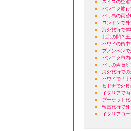
■
スイスの空港
■
バンコク旅行
■
バリ島の両替
■
ロンドンで外
■
海外旅行で体
■
北京の闇？王
■
ハワイの街中
■
プノンペンで
■
バンコク市内
■
パリの両替所
■
海外旅行での
■
ハワイで「手
■
セドナで外貨
■
イタリアで両
■
プーケット旅
■
韓国旅行で外
■
イタリアロー