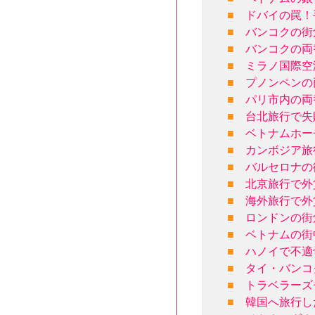
■
ドバイの罠！
■
バンコクの街
■
バンコクの両
■
ミラノ国際空
■
プノンペンの
■
パリ市内の両
■
台北旅行で失
■
ベトナムホー
■
カンボジア旅
■
バルセロナの
■
北京旅行で外
■
海外旅行で外
■
ロンドンの街
■
ベトナムの街
■
ハノイで不適
■
タイ・バンコ
■
トラベラーズ
■
韓国へ旅行し