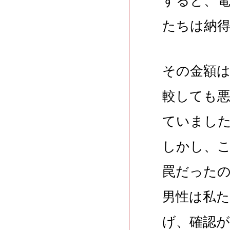
すると、
たちは納
その金額
較しても
ていまし
しかし、
罠だった
男性は私
げ、確認