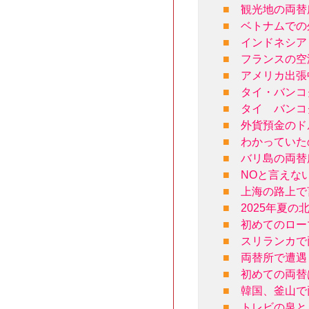
■
観光地の両替
■
ベトナムでの
■
インドネシア
■
フランスの空
■
アメリカ出張
■
タイ・バンコ
■
タイ バンコ
■
外貨預金のド
■
わかっていた
■
バリ島の両替
■
NOと言えな
■
上海の路上で
■
2025年夏
■
初めてのロー
■
スリランカで
■
両替所で遭遇
■
初めての両替
■
韓国、釜山で
■
トレビの泉と