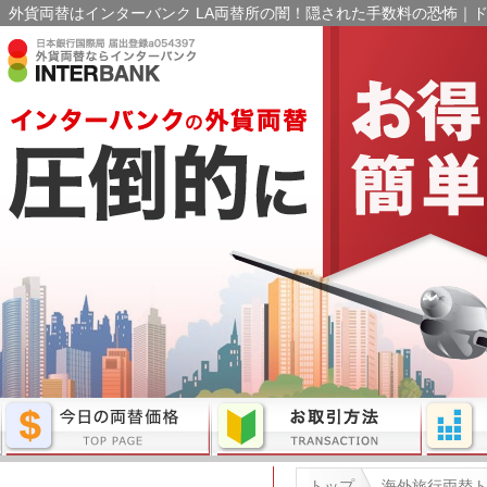
外貨両替はインターバンク LA両替所の闇！隠された手数料の恐怖｜ド
トップ
海外旅行両替