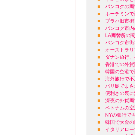
■
バンコクの両
■
ホーチミンで
■
プラハ旧市街
■
バンコク市内
■
LA両替所の
■
バンコク市街
■
オーストラリ
■
ダナン旅行、
■
香港での外貨
■
韓国の空港で
■
海外旅行で不
■
バリ島でまさ
■
便利さの裏に
■
深夜の外貨両
■
ベトナムの空
■
NYの銀行で
■
韓国で大金の
■
イタリアロー