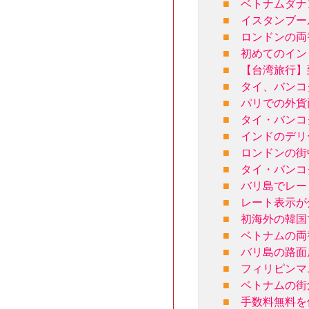
■
ベトナムダナ
■
イスタンブー
■
ロンドンの両
■
初めてのイン
■
【台湾旅行】
■
タイ、バンコ
■
パリでの外貨
■
タイ・バンコ
■
インドのデリ
■
ロンドンの街
■
タイ・バンコ
■
バリ島でレー
■
レート表示が
■
初海外の韓国
■
ベトナムの両
■
バリ島の路面
■
フィリピンマ
■
ベトナムの街
■
手数料無料を