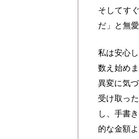
そしてす
だ」と無
私は安心
数え始め
異変に気
受け取っ
し、手書
的な金額