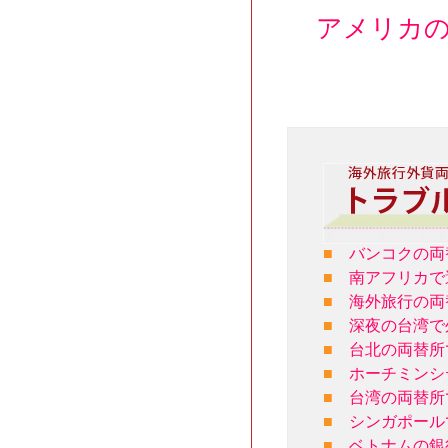
アメリカ
■
バンコクの両
■
南アフリカで
■
海外旅行の両
■
深夜の台湾で
■
台北の両替所
■
ホーチミンシ
■
台湾の両替所
■
シンガポール
■
ベトナムの銀