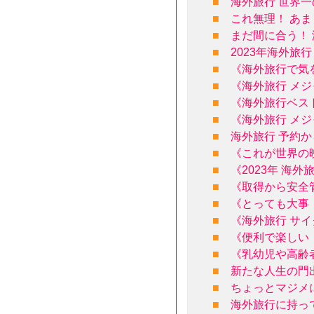
■
海外旅行 世界
■
これ無理！ あ
■
まだ間に合う！ 
■
2023年海外
■
《海外旅行で気
■
《海外旅行 メ
■
《海外旅行ベス
■
《海外旅行 メ
■
海外旅行 予約
■
《これが世界の
■
《2023年 海
■
《取得から安全
■
《とっても大事
■
《海外旅行 サ
■
《便利で楽しい
■
《乳幼児や高齢
■
新たな人生の門
■
ちょっとマジメ
■
海外旅行に持っ