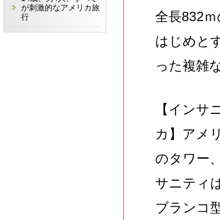
が刺激的なアメリカ旅
全長832
行
はじめと
った複雑
【インサ
カ】アメ
のタワー
サニティ
ブランコ型