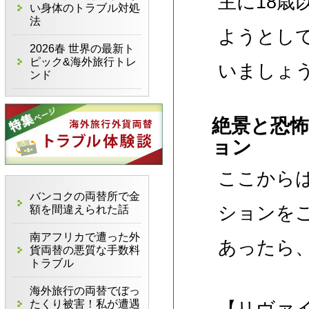
主に18歳
い身体のトラブル対処
法
ようとし
2026春 世界の最新ト
ピック&海外旅行トレ
いましょ
ンド
絶景と恐怖
ョン
ここから
バンコクの両替所で金
ションを
額を間違えられた話
南アフリカで遭った外
あったら
貨両替の悪質な手数料
トラブル
海外旅行の両替でぼっ
たくり被害！私が遭遇
【リヴァ