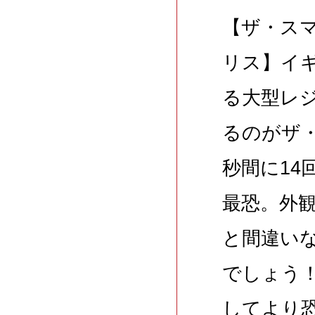
【ザ・ス
リス】イ
る大型レ
るのがザ・
秒間に14
最恐。外
と間違い
でしょう
してより