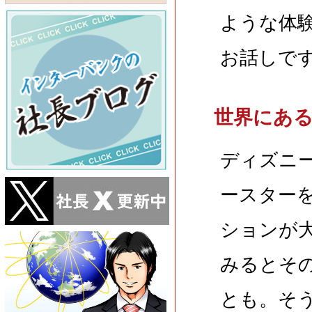
ような体
お話しで
世界にあ
ディズニ
ースター
ションが
みるとそ
とも。そ