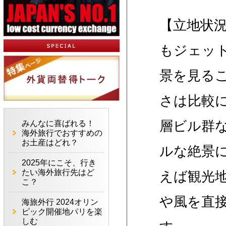
【立地状
もジェッ
景を見る
さは比較
層ビル群
みんなに喜ばれる！
海外旅行でおすすめの
お土産はどれ？
ルな絶景
2025年にこそ、行き
たい海外旅行先はど
えば観光
こ？
や風を直
海旅外行 2024オリン
ピック開催地パリを楽
しむ