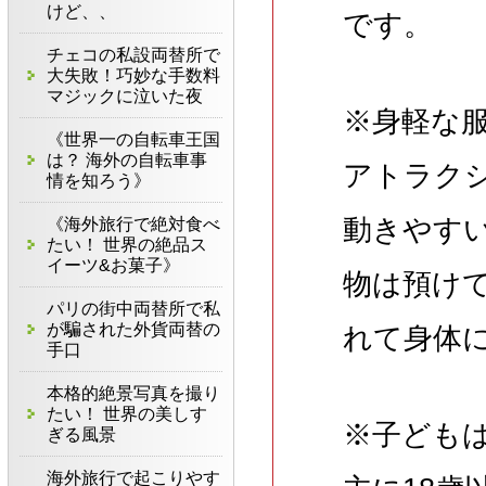
けど、、
です。
チェコの私設両替所で
大失敗！巧妙な手数料
マジックに泣いた夜
※身軽な
《世界一の自転車王国
は？ 海外の自転車事
アトラク
情を知ろう》
動きやす
《海外旅行で絶対食べ
たい！ 世界の絶品ス
イーツ&お菓子》
物は預け
パリの街中両替所で私
が騙された外貨両替の
れて身体
手口
本格的絶景写真を撮り
たい！ 世界の美しす
※子ども
ぎる風景
海外旅行で起こりやす