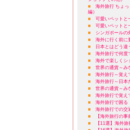
■
海外旅行 ちょ
編）
■
可愛いペットと
■
可愛いペットと
■
シンガポールの
■
海外に行く前に
■
日本とはどう違
■
海外旅行で何度
■
海外で楽しくシ
■
世界の通貨～み
■
海外旅行～覚え
■
海外旅行～日本
■
世界の通貨～み
■
海外旅行で覚え
■
海外旅行で困る
■
海外旅行での交
■
【海外旅行の事
■
【11選】海外