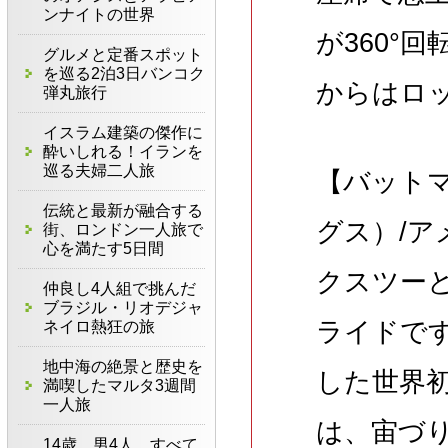
ンナイトの世界
が360°
グルメと定番スポット
を巡る2泊3日バンコク
からはロ
弾丸旅行
イスラム建築の傑作に
酔いしれる！イランを
巡る夫婦二人旅
【バット
伝統と最新が融合する
グス）/
街、ロンドン一人旅で
心を満たす5日間
クスツー
仲良し4人組で挑んだ
ブラジル・リオデジャ
ライドで
ネイロ熱狂の旅
地中海の絶景と歴史を
した世界
満喫したマルタ3週間
一人旅
は、宙づ
14歳、男4人、すべて