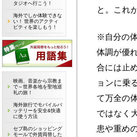
タジオへ行こう！
と。これ
海外でしか体験できな
い！ 世界のアクティ
ビティを楽しもう！
※自分の
体調が優
合には止
映画、音楽から宗教ま
ョンに乗
で～世界各地を聖地巡
礼の旅！
て万全の
海外旅行でモバイルバ
ッテリーを安全&快適
ではなく
に使う方法
患や重め
セブ島のショッピング
モールで外貨両替した