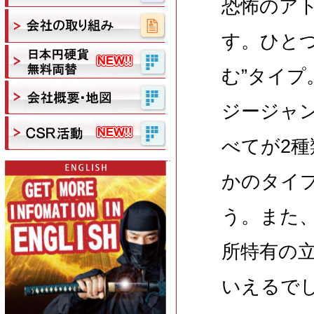
恐怖のア
す。ひと
む”タイ
ジージャン
べてが2
かのタイ
う。また
所特有の
いえるで