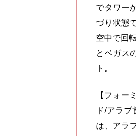
でタワー
づり状態
空中で回
とベガス
ト。
【フォー
ド/アラ
は、アラ