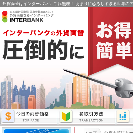
外貨両替はインターバンク これ無理！ あまりに恐ろしすぎる世界のア
トップ
外貨両替得ト