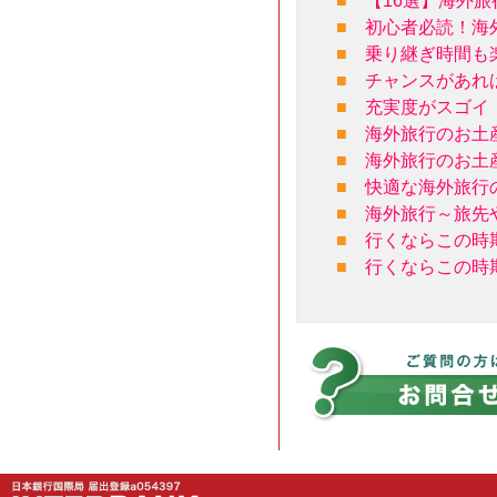
■
【16選】海外
■
初心者必読！海
■
乗り継ぎ時間も
■
チャンスがあれ
■
充実度がスゴイ
■
海外旅行のお土
■
海外旅行のお土
■
快適な海外旅行
■
海外旅行～旅先
■
行くならこの時
■
行くならこの時