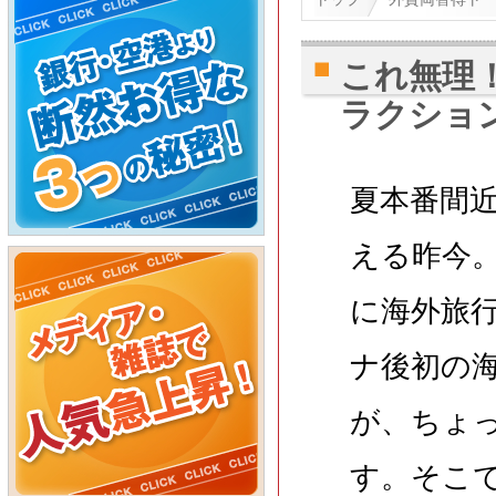
これ無理
ラクショ
夏本番間
える昨今
に海外旅
ナ後初の
が、ちょ
す。そこ