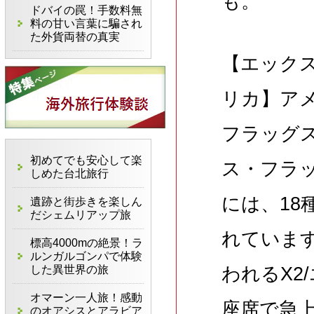
も。
ドバイの罠！手数料無
料の甘い言葉に騙され
た外貨両替の真実
【エック
リカ】ア
フラッグ
初めてでも安心して楽
ス・フラ
しめた台北旅行
には、1
遺跡と街歩きを楽しん
だシェムリアップ旅
れていま
標高4000mの絶景！ラ
ルンガルゴンパで体験
した異世界の旅
われるX2
オマーン一人旅！感動
座席で急
のオアシスとアラビア