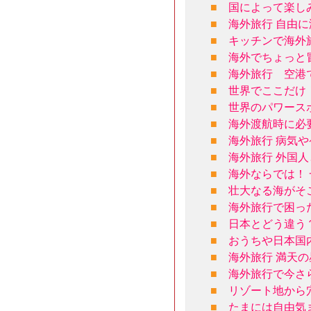
■
国によって楽しみ
■
海外旅行 自由
■
キッチンで海外
■
海外でちょっと
■
海外旅行 空港
■
世界でここだけ
■
世界のパワース
■
海外渡航時に必
■
海外旅行 病気
■
海外旅行 外国
■
海外ならでは！
■
壮大なる海がそ
■
海外旅行で困っ
■
日本とどう違う
■
おうちや日本国
■
海外旅行 満天
■
海外旅行で今さ
■
リゾート地から
■
たまには自由気