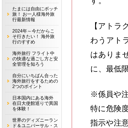
す。
たまには自由にボッチ
旅！ お一人様海外旅
行最新情報
【アトラ
2024年～今だからこ
そ行きたい！ 海外旅
わうアト
行のすすめ
はありま
海外旅行 フライト中
の快適な過ごし方と安
全管理を知ろう
に、最低
自分にいちばん合った
海外旅行をするための
2つのポイント
※係員や
日本国内にある海外
在日大使館巡りで異国
特に危険
を体験！
世界のディズニーラン
指示や注
ド＆ユニバーサル・ス