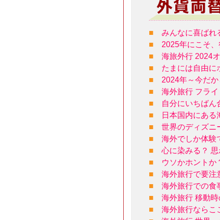
■
みんなに喜ばれ
■
2025年にこそ
■
海旅外行 202
■
たまには自由に
■
2024年～今だ
■
海外旅行 フラ
■
自分にいちばん
■
日本国内にある
■
世界のディズニ
■
海外でしか体験
■
心に染みる？ 
■
ウソかホントか
■
海外旅行で要注
■
海外旅行での食
■
海外旅行 移動
■
海外旅行ならこ