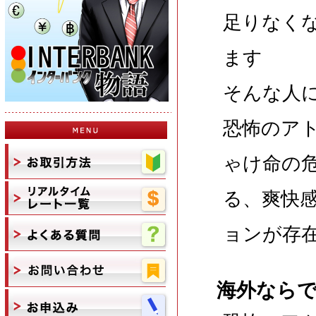
足りなく
ます
そんな人
恐怖のア
ゃけ命の
る、爽快
ョンが存
海外なら