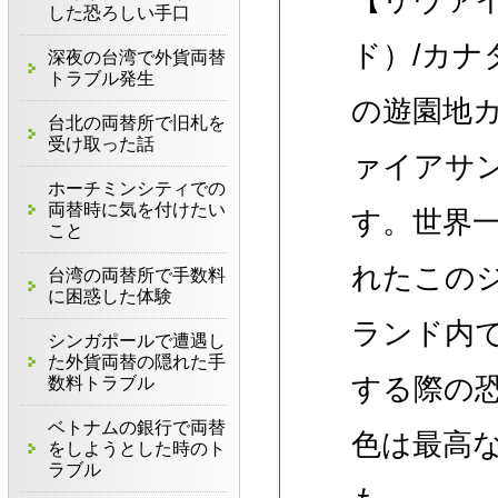
した恐ろしい手口
ド）/カ
深夜の台湾で外貨両替
トラブル発生
の遊園地
台北の両替所で旧札を
受け取った話
ァイアサ
ホーチミンシティでの
両替時に気を付けたい
す。世界
こと
れたこのジ
台湾の両替所で手数料
に困惑した体験
ランド内
シンガポールで遭遇し
た外貨両替の隠れた手
する際の
数料トラブル
ベトナムの銀行で両替
色は最高
をしようとした時のト
ラブル