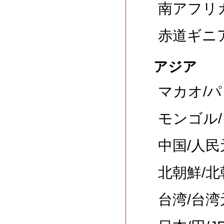
南アフリカ
赤道ギニア
アジア
マカオ/パ
モンゴル/
中国/人民
北朝鮮/北
台湾/台湾