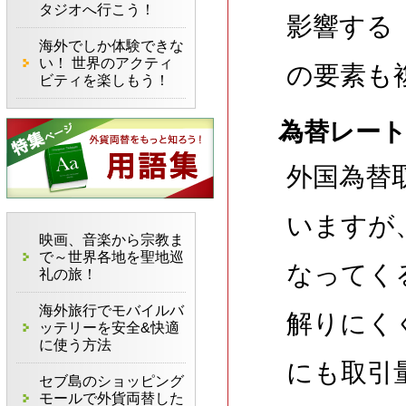
タジオへ行こう！
影響する
海外でしか体験できな
い！ 世界のアクティ
の要素も
ビティを楽しもう！
為替レー
外国為替
いますが
映画、音楽から宗教ま
で～世界各地を聖地巡
なってく
礼の旅！
海外旅行でモバイルバ
解りにく
ッテリーを安全&快適
に使う方法
にも取引
セブ島のショッピング
モールで外貨両替した