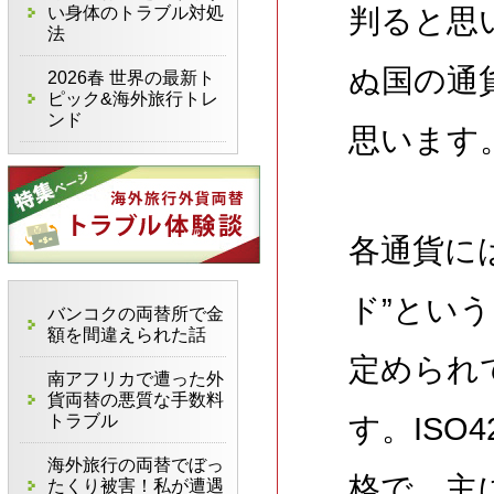
い身体のトラブル対処
判ると思
法
ぬ国の通
2026春 世界の最新ト
ピック&海外旅行トレ
ンド
思います
通
各通貨に
ド”という
バンコクの両替所で金
額を間違えられた話
定められ
南アフリカで遭った外
貨両替の悪質な手数料
トラブル
す。ISO
海外旅行の両替でぼっ
格で、主
たくり被害！私が遭遇