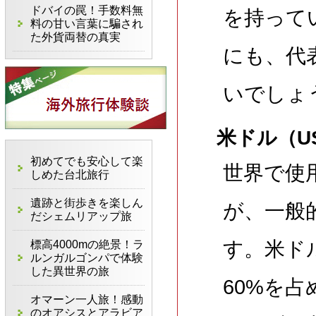
ドバイの罠！手数料無
を持って
料の甘い言葉に騙され
た外貨両替の真実
にも、代
いでしょ
米ドル（U
初めてでも安心して楽
世界で使
しめた台北旅行
遺跡と街歩きを楽しん
が、一般
だシェムリアップ旅
す。米ド
標高4000mの絶景！ラ
ルンガルゴンパで体験
した異世界の旅
60%を
オマーン一人旅！感動
のオアシスとアラビア