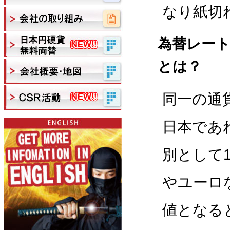
なり紙切
為替レー
とは？
同一の通
日本であ
別として1
やユーロ
値となる