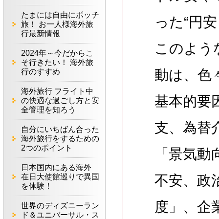
たまには自由にボッチ
った“円
旅！ お一人様海外旅
行最新情報
このよう
2024年～今だからこ
そ行きたい！ 海外旅
動は、色
行のすすめ
海外旅行 フライト中
基本的要
の快適な過ごし方と安
全管理を知ろう
支、為替
自分にいちばん合った
海外旅行をするための
2つのポイント
「景気動
日本国内にある海外
在日大使館巡りで異国
不安、政
を体験！
度」、企
世界のディズニーラン
ド＆ユニバーサル・ス