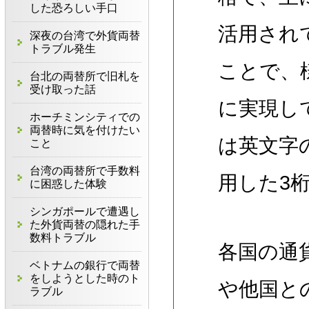
した恐ろしい手口
活用され
深夜の台湾で外貨両替
トラブル発生
ことで、
台北の両替所で旧札を
受け取った話
に実現し
ホーチミンシティでの
両替時に気を付けたい
は英文字の
こと
台湾の両替所で手数料
用した3
に困惑した体験
シンガポールで遭遇し
た外貨両替の隠れた手
数料トラブル
各国の通
ベトナムの銀行で両替
をしようとした時のト
や他国と
ラブル