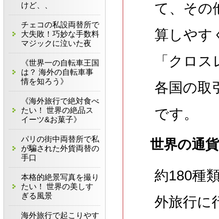
て、その
けど、、
チェコの私設両替所で
算しやす
大失敗！巧妙な手数料
マジックに泣いた夜
「クロス
《世界一の自転車王国
は？ 海外の自転車事
情を知ろう》
各国の取
《海外旅行で絶対食べ
たい！ 世界の絶品ス
です。
イーツ&お菓子》
パリの街中両替所で私
世界の通
が騙された外貨両替の
手口
約180
本格的絶景写真を撮り
たい！ 世界の美しす
ぎる風景
外旅行に
海外旅行で起こりやす