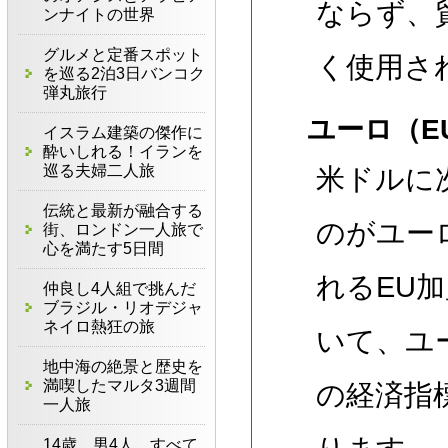
ならず、
ンナイトの世界
グルメと定番スポット
く使用さ
を巡る2泊3日バンコク
弾丸旅行
ユーロ（E
イスラム建築の傑作に
酔いしれる！イランを
巡る夫婦二人旅
米ドルに
伝統と最新が融合する
のがユー
街、ロンドン一人旅で
心を満たす5日間
れるEU
仲良し4人組で挑んだ
ブラジル・リオデジャ
ネイロ熱狂の旅
いて、ユ
地中海の絶景と歴史を
満喫したマルタ3週間
の経済指
一人旅
14歳、男4人、すべて