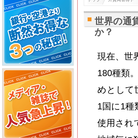
世界の通
か？
現在、世
180種
めとして
1国に1
使用され