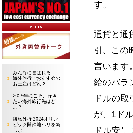
す。
通貨と通
引、この
言います
みんなに喜ばれる！
海外旅行でおすすめの
給のバラ
お土産はどれ？
2025年にこそ、行き
ドルの取
たい海外旅行先はど
こ？
が、1ド
海旅外行 2024オリン
ピック開催地パリを楽
ドル安”、
しむ