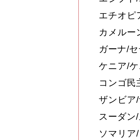
エチオピア
カメルーン
ガーナ/セ
ケニア/ケ
コンゴ民主
ザンビア/
スーダン/
ソマリア/