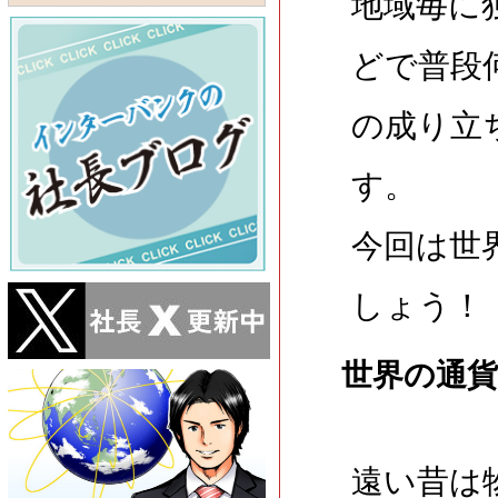
地域毎に
どで普段
の成り立
す。
今回は世
しょう！
世界の通貨
遠い昔は