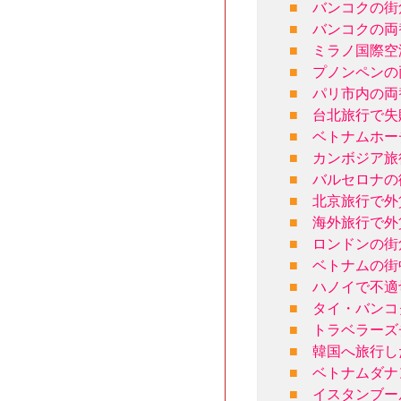
■
バンコクの街
■
バンコクの両
■
ミラノ国際空
■
プノンペンの
■
パリ市内の両
■
台北旅行で失
■
ベトナムホー
■
カンボジア旅
■
バルセロナの
■
北京旅行で外
■
海外旅行で外
■
ロンドンの街
■
ベトナムの街
■
ハノイで不適
■
タイ・バンコ
■
トラベラーズ
■
韓国へ旅行し
■
ベトナムダナ
■
イスタンブー