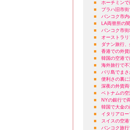
■
ホーチミンで
■
プラハ旧市街
■
バンコク市内
■
LA両替所の
■
バンコク市街
■
オーストラリ
■
ダナン旅行、
■
香港での外貨
■
韓国の空港で
■
海外旅行で不
■
バリ島でまさ
■
便利さの裏に
■
深夜の外貨両
■
ベトナムの空
■
NYの銀行で
■
韓国で大金の
■
イタリアロー
■
スイスの空港
■
バンコク旅行