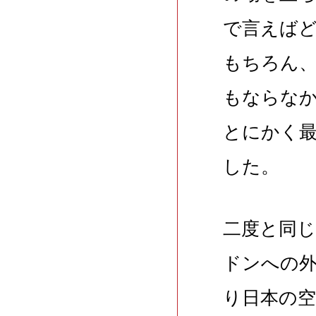
で言えば
もちろん
もならな
とにかく
した。
二度と同
ドンへの
り日本の