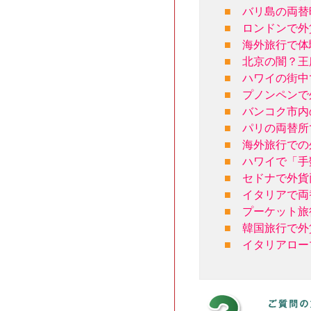
■
バリ島の両替
■
ロンドンで外
■
海外旅行で体
■
北京の闇？王
■
ハワイの街中
■
プノンペンで
■
バンコク市内
■
パリの両替所
■
海外旅行での
■
ハワイで「手
■
セドナで外貨
■
イタリアで両
■
プーケット旅
■
韓国旅行で外
■
イタリアロー