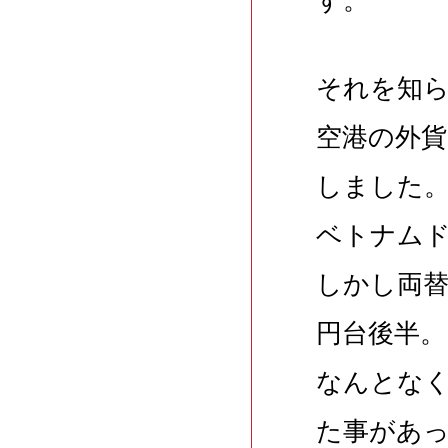
それを知
空港の外
しました
ベトナムド
しかし両替
円台後半。
なんとな
た事があっ