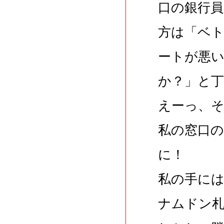
口の銀行
方は「ベ
ートが悪
か？」と
えーっ、
私の窓口
に！
私の手には
ナムドン