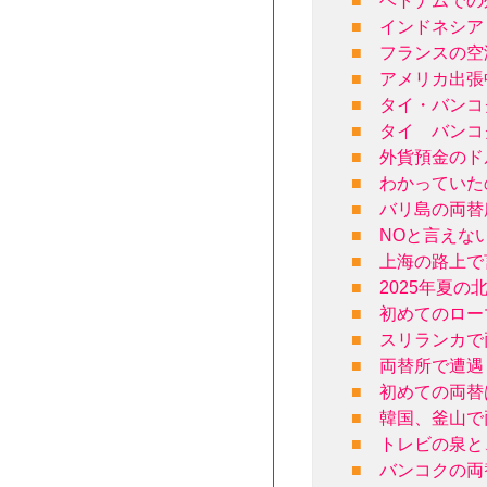
■
ベトナムでの
■
インドネシア
■
フランスの空
■
アメリカ出張
■
タイ・バンコ
■
タイ バンコ
■
外貨預金のド
■
わかっていた
■
バリ島の両替
■
NOと言えな
■
上海の路上で
■
2025年夏
■
初めてのロー
■
スリランカで
■
両替所で遭遇
■
初めての両替
■
韓国、釜山で
■
トレビの泉と
■
バンコクの両