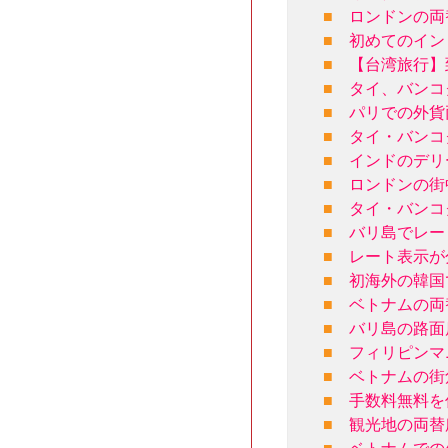
■
ロンドンの両
■
初めてのイン
■
【台湾旅行】
■
タイ、バンコ
■
パリでの外貨
■
タイ・バンコ
■
インドのデリ
■
ロンドンの街
■
タイ・バンコ
■
バリ島でレー
■
レート表示が
■
初海外の韓国
■
ベトナムの両
■
バリ島の路面
■
フィリピンマ
■
ベトナムの街
■
手数料無料を
■
観光地の両替