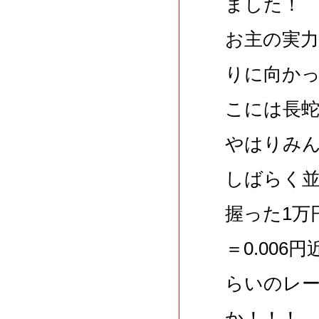
ました！
お主の実
りに向か
こには長
やはりみ
しばらく
握った1万
＝0.00
らいのレ
か！！！