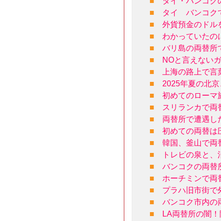
■
タイ・バンコク
■
タイ バンコク
■
外貨預金のドル
■
わかっていたの
■
バリ島の両替所
■
NOと言えない
■
上海の路上で言
■
2025年夏の北
■
初めてのローマ
■
スリランカで両
■
両替所で遭遇し
■
初めての両替は
■
韓国、釜山で両
■
トレビの泉と、
■
バンコクの両替
■
ホーチミンで両
■
プラハ旧市街で
■
バンコク市内の
■
LA両替所の闇