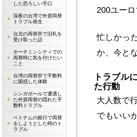
した恐ろしい手口
200ユー
深夜の台湾で外貨両替
トラブル発生
台北の両替所で旧札を
忙しかっ
受け取った話
か、今と
ホーチミンシティでの
両替時に気を付けたい
こと
トラブル
台湾の両替所で手数料
に困惑した体験
た行動
シンガポールで遭遇し
大人数で
た外貨両替の隠れた手
数料トラブル
でもいい
ベトナムの銀行で両替
をしようとした時のト
ラブル