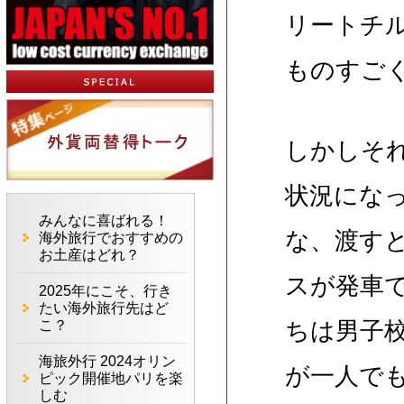
リートチ
ものすご
しかしそ
状況にな
みんなに喜ばれる！
な、渡す
海外旅行でおすすめの
お土産はどれ？
スが発車
2025年にこそ、行き
たい海外旅行先はど
こ？
ちは男子
海旅外行 2024オリン
が一人で
ピック開催地パリを楽
しむ