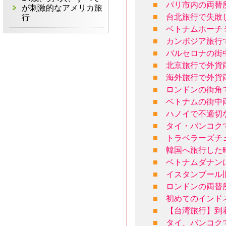
■
パリ市内の両替
が刺激的なアメリカ旅
■
台北旅行で失敗
行
■
ベトナムホーチ
■
カンボジア旅行
■
バルセロナの街
■
北京旅行で外貨
■
海外旅行で外貨
■
ロンドンの街角
■
ベトナムの街中
■
ハノイで不適切
■
タイ・バンコク
■
トラベラーズチ
■
韓国へ旅行した
■
ベトナムダナン
■
イスタンブール
■
ロンドンの両替
■
初めてのインド
■
【台湾旅行】到
■
タイ、バンコク