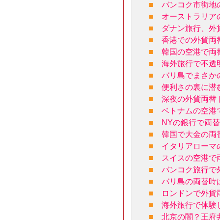
■
バンコク市街地
■
オーストラリア
■
ダナン旅行、外
■
香港での外貨両
■
韓国の空港で両替
■
海外旅行で不透
■
バリ島でまさか
■
便利さの裏に潜
■
深夜の外貨両替
■
ベトナムの空港
■
NYの銀行で両
■
韓国で大金の両
■
イタリアローマ
■
スイスの空港で
■
バンコク旅行で
■
バリ島の両替時
■
ロンドンで外貨
■
海外旅行で体験
■
北京の闇？王府