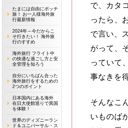
で、カタ
たまには自由にボッチ
旅！ お一人様海外旅
ったら、
行最新情報
2024年～今だからこ
で言い、
そ行きたい！ 海外旅
行のすすめ
がって、
海外旅行 フライト中
の快適な過ごし方と安
っていて
全管理を知ろう
事なきを
自分にいちばん合った
海外旅行をするための
2つのポイント
日本国内にある海外
そんなこ
在日大使館巡りで異国
を体験！
いものば
世界のディズニーラン
ド＆ユニバーサル・ス