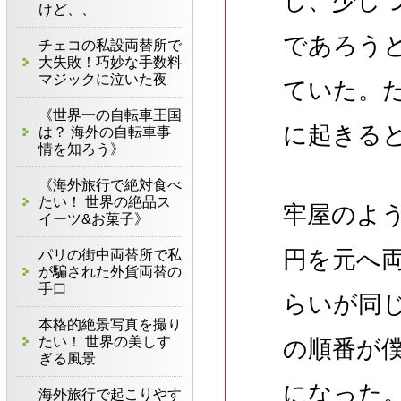
し、少し
けど、、
であろう
チェコの私設両替所で
大失敗！巧妙な手数料
マジックに泣いた夜
ていた。
《世界一の自転車王国
に起きる
は？ 海外の自転車事
情を知ろう》
《海外旅行で絶対食べ
たい！ 世界の絶品ス
牢屋のよ
イーツ&お菓子》
円を元へ
パリの街中両替所で私
が騙された外貨両替の
手口
らいが同
本格的絶景写真を撮り
たい！ 世界の美しす
の順番が
ぎる風景
になった
海外旅行で起こりやす