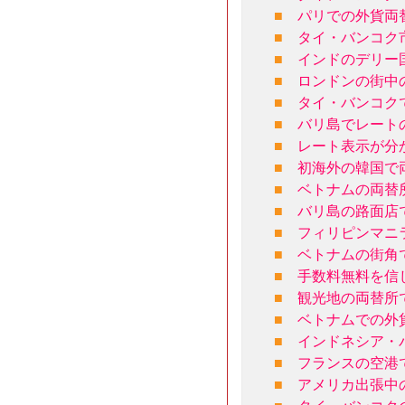
■
パリでの外貨両
■
タイ・バンコク
■
インドのデリー
■
ロンドンの街中
■
タイ・バンコク
■
バリ島でレート
■
レート表示が分
■
初海外の韓国で
■
ベトナムの両替
■
バリ島の路面店
■
フィリピンマニ
■
ベトナムの街角
■
手数料無料を信
■
観光地の両替所
■
ベトナムでの外
■
インドネシア・
■
フランスの空港
■
アメリカ出張中