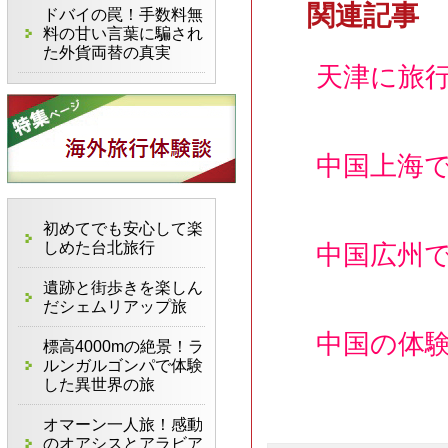
関連記事
ドバイの罠！手数料無
料の甘い言葉に騙され
た外貨両替の真実
天津に旅
中国上海
初めてでも安心して楽
しめた台北旅行
中国広州
遺跡と街歩きを楽しん
だシェムリアップ旅
中国の体
標高4000mの絶景！ラ
ルンガルゴンパで体験
した異世界の旅
オマーン一人旅！感動
のオアシスとアラビア