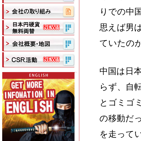
りでの中
思えば男
ていたの
中国は日
らず、自
とゴミゴ
の移動だ
を走って