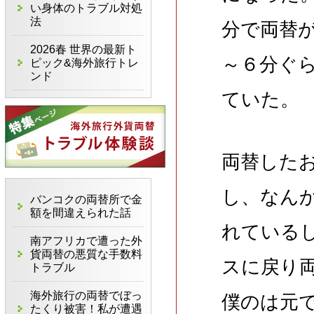
い身体のトラブル対処
法
分で両替
2026春 世界の最新ト
～６分ぐ
ピック&海外旅行トレ
ンド
ていた。
両替した
し、なん
バンコクの両替所で金
額を間違えられた話
れているし
南アフリカで遭った外
貨両替の悪質な手数料
スに戻り
トラブル
海外旅行の両替でぼっ
僕のは元
たくり被害！私が遭遇