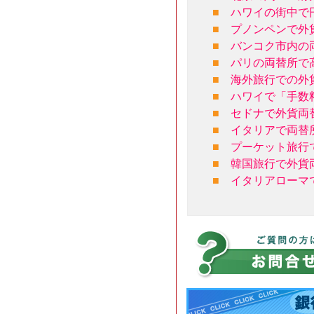
■
ハワイの街中で
■
プノンペンで外
■
バンコク市内の
■
パリの両替所で
■
海外旅行での外
■
ハワイで「手数
■
セドナで外貨両
■
イタリアで両替
■
プーケット旅行
■
韓国旅行で外貨
■
イタリアローマ