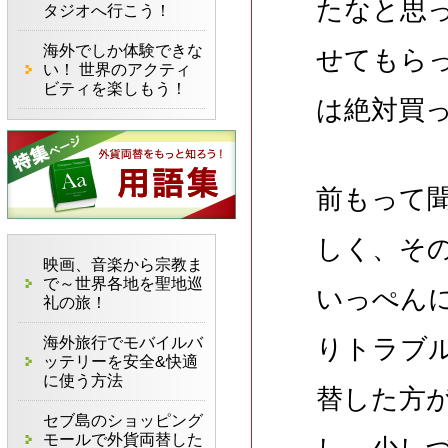
たなと思
タジオへ行こう！
海外でしか体験できな
せてもら
い！ 世界のアクティ
ビティを楽しもう！
は絶対買
前もって
しく、そ
映画、音楽から宗教ま
で～世界各地を聖地巡
いっぺん
礼の旅！
海外旅行でモバイルバ
りトラブ
ッテリーを安全&快適
に使う方法
替した方
セブ島のショッピング
モールで外貨両替した