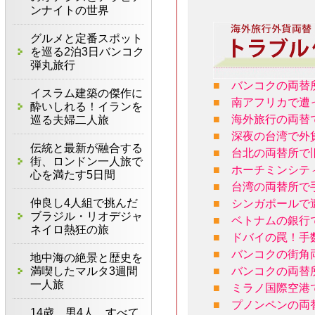
ンナイトの世界
グルメと定番スポット
を巡る2泊3日バンコク
弾丸旅行
■
バンコクの両替
イスラム建築の傑作に
■
南アフリカで遭
酔いしれる！イランを
■
海外旅行の両替
巡る夫婦二人旅
■
深夜の台湾で外
伝統と最新が融合する
■
台北の両替所で
街、ロンドン一人旅で
■
ホーチミンシテ
心を満たす5日間
■
台湾の両替所で
仲良し4人組で挑んだ
■
シンガポールで
ブラジル・リオデジャ
■
ベトナムの銀行
ネイロ熱狂の旅
■
ドバイの罠！手
■
バンコクの街角
地中海の絶景と歴史を
満喫したマルタ3週間
■
バンコクの両替
一人旅
■
ミラノ国際空港
■
プノンペンの両
14歳、男4人、すべて