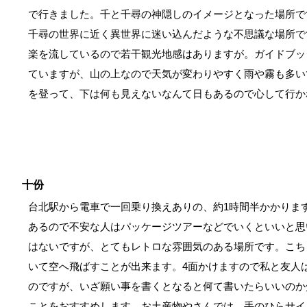
で行きました。千と千尋の神隠しのイメージとなった場所で
千尋の世界に近く異世界に迷い込んだような不思議な場所で
楽を流しているので若干観光地感はありますが。ガイドブッ
ていますが、山の上なので天気が変わりやすく雨や霧も多い
を登って、下は何も見えないなんて日もあるので心して行か
十份
台北駅から電車で一回乗り換えありの、約1時間半かかりま
あるので不安な人はパッケージツアーなどでいくといいと思
はないですが、とてもレトロな雰囲気のある場所です。こち
いて空へ飛ばすことが出来ます。4面かけますので私と友人
のですが、いざ願い事を書くとなると何て書いたらいいのか
ことをおすすめします。お土産物やさんでは、手のひらサイ