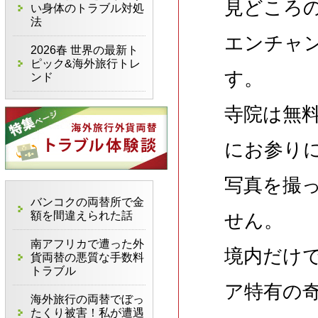
見どころ
い身体のトラブル対処
法
エンチャ
2026春 世界の最新ト
ピック&海外旅行トレ
す。
ンド
寺院は無
にお参り
写真を撮
バンコクの両替所で金
額を間違えられた話
せん。
南アフリカで遭った外
境内だけ
貨両替の悪質な手数料
トラブル
ア特有の
海外旅行の両替でぼっ
たくり被害！私が遭遇