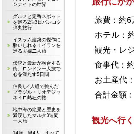
旅行にか
ンナイトの世界
グルメと定番スポット
旅費：約6
を巡る2泊3日バンコク
弾丸旅行
ホテル：約
イスラム建築の傑作に
酔いしれる！イランを
観光・レジ
巡る夫婦二人旅
伝統と最新が融合する
食事代：約
街、ロンドン一人旅で
心を満たす5日間
お土産代：
仲良し4人組で挑んだ
ブラジル・リオデジャ
合計金額：1
ネイロ熱狂の旅
地中海の絶景と歴史を
満喫したマルタ3週間
観光へ行
一人旅
14歳、男4人、すべて