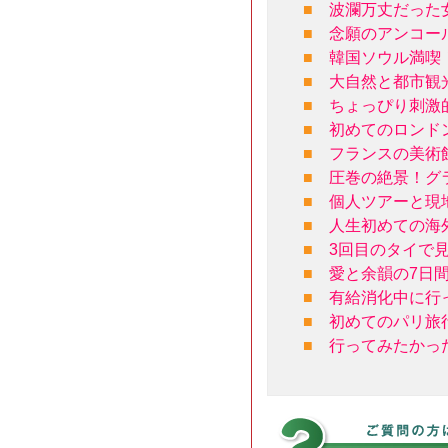
■
波瀾万丈だった女
■
念願のアンコー
■
韓国ソウル満喫
■
大自然と都市観
■
ちょっぴり刺激
■
初めてのロンド
■
フランスの美術
■
圧巻の絶景！グ
■
個人ツアーと現
■
人生初めての海
■
3回目のタイで
■
愛と余韻の7日
■
有給消化中に行
■
初めてのパリ旅
■
行ってみたかっ