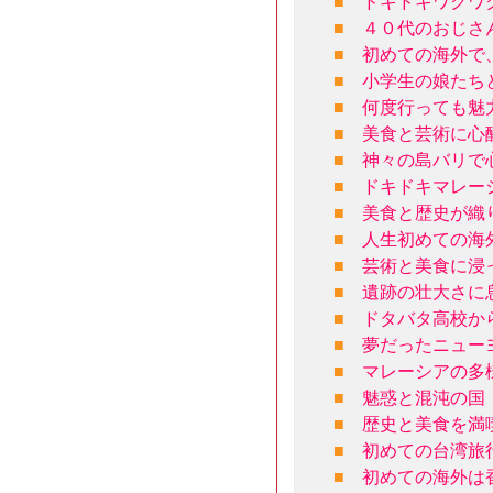
■
ドキドキワクワ
■
４０代のおじさ
■
初めての海外で
■
小学生の娘たち
■
何度行っても魅
■
美食と芸術に心
■
神々の島バリで
■
ドキドキマレー
■
美食と歴史が織
■
人生初めての海
■
芸術と美食に浸
■
遺跡の壮大さに
■
ドタバタ高校か
■
夢だったニュー
■
マレーシアの多
■
魅惑と混沌の国
■
歴史と美食を満
■
初めての台湾旅
■
初めての海外は