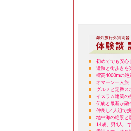
■
初めてでも安心
■
遺跡と街歩きを
■
標高4000m
■
オマーン一人旅
■
グルメと定番ス
■
イスラム建築の
■
伝統と最新が融
■
仲良し4人組で
■
地中海の絶景と
■
14歳、男4人