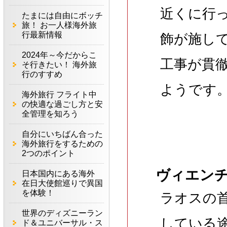
近くに行
たまには自由にボッチ
旅！ お一人様海外旅
行最新情報
飾が施し
2024年～今だからこ
工事が貫
そ行きたい！ 海外旅
行のすすめ
ようです
海外旅行 フライト中
の快適な過ごし方と安
全管理を知ろう
自分にいちばん合った
海外旅行をするための
2つのポイント
ヴィエン
日本国内にある海外
在日大使館巡りで異国
を体験！
ラオスの
世界のディズニーラン
している
ド＆ユニバーサル・ス