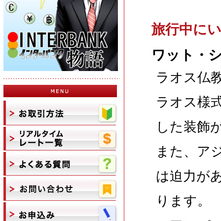
旅行中に
ワット・
ラオス仏
ラオス様
した装飾
また、ア
は迫力が
ります。