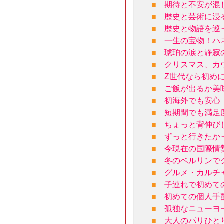
■
期待と不安が混
■
歴史と芸術に浸
■
歴史と物語を巡
■
一生の宝物！ハ
■
琥珀の涙と静寂
■
クリスマス、カ
■
Z世代なら初め
■
ご飯が出るか美
■
初海外でも安心
■
短期間でも満足
■
ちょっと背伸び
■
ずっと行きたか
■
今現在の国際情
■
冬のベルリンで
■
グルメ・カルチ
■
子連れで初めて
■
初めての個人手
■
孤独なニューヨ
■
大人のパリひと