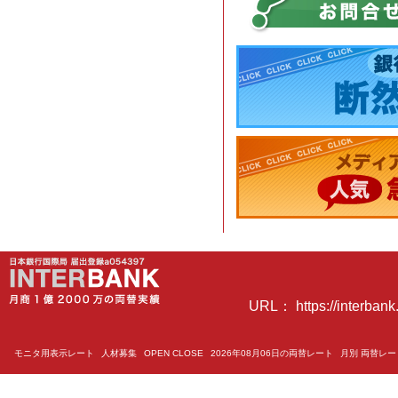
URL： https://interbank.
モニタ用表示レート
人材募集
OPEN CLOSE
2026年08月06日の両替レート
月別 両替レ