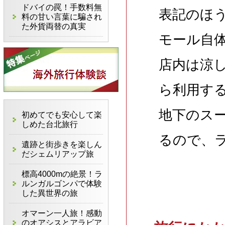
ドバイの罠！手数料無
表記のほ
料の甘い言葉に騙され
た外貨両替の真実
モール自
店内は涼
ら利用す
地下のス
初めてでも安心して楽
しめた台北旅行
るので、
遺跡と街歩きを楽しん
だシェムリアップ旅
標高4000mの絶景！ラ
ルンガルゴンパで体験
した異世界の旅
オマーン一人旅！感動
のオアシスとアラビア