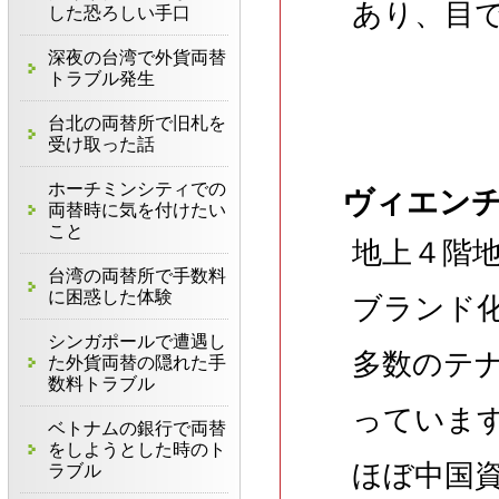
あり、目
した恐ろしい手口
深夜の台湾で外貨両替
トラブル発生
台北の両替所で旧札を
受け取った話
ホーチミンシティでの
ヴィエン
両替時に気を付けたい
こと
地上４階
台湾の両替所で手数料
に困惑した体験
ブランド
シンガポールで遭遇し
多数のテ
た外貨両替の隠れた手
数料トラブル
っていま
ベトナムの銀行で両替
をしようとした時のト
ほぼ中国
ラブル