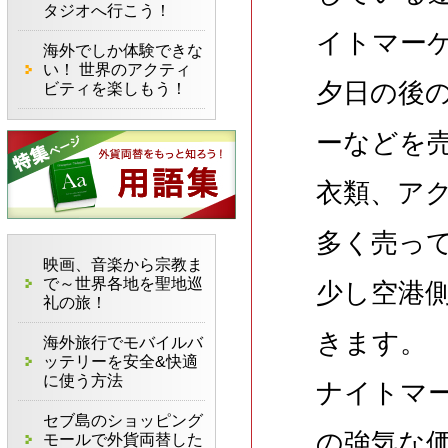
タジオへ行こう！
イトマー
海外でしか体験できな
い！ 世界のアクティ
夕日の後
ビティを楽しもう！
ーなどを
衣類、ア
多く売っ
映画、音楽から宗教ま
で～世界各地を聖地巡
少し空港
礼の旅！
きます。
海外旅行でモバイルバ
ッテリーを安全&快適
に使う方法
ナイトマ
セブ島のショッピング
の強気な
モールで外貨両替した