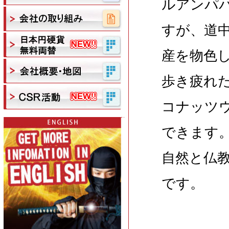
ルアンパ
すが、道
産を物色
歩き疲れ
コナッツ
できます
自然と仏
です。