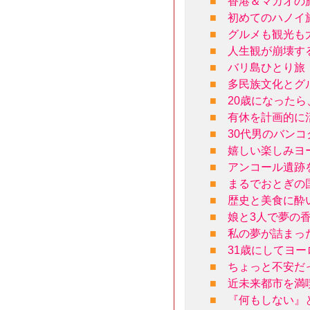
■
香港＆マカオの
■
初めてのハノイ
■
グルメも観光も
■
人生観が崩壊す
■
バリ島ひとり旅
■
多民族文化とグ
■
20歳になった
■
有休を計画的に
■
30代男のバン
■
嬉しい楽しみヨ
■
アンコール遺跡
■
まるでおとぎの
■
歴史と美食に酔
■
娘と3人で夢の
■
私の夢が詰まっ
■
31歳にしてヨ
■
ちょっと不安だ
■
近未来都市を満
■
『何もしない』