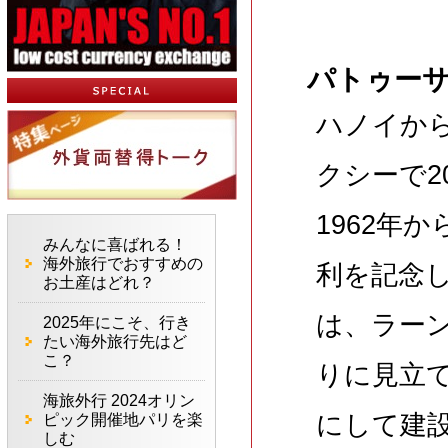
パトゥー
ハノイか
クシーで
1962年
みんなに喜ばれる！
海外旅行でおすすめの
利を記念
お土産はどれ？
は、ラー
2025年にこそ、行き
たい海外旅行先はど
こ？
りに見立
海旅外行 2024オリン
にして建
ピック開催地パリを楽
しむ