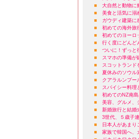
■
大自然と動物に
■
美食と活気に溺
■
ガウディ建築に
■
初めての海外旅
■
初めてのヨーロ
■
行く度にどんど
■
ついに！ずっと
■
スマホの準備が
■
スコットランド
■
夏休みのソウル
■
クアラルンプー
■
スパイシー料理
■
初めてのNZ南
■
美容、グルメ、
■
新婚旅行と結婚
■
3世代、５歳子
■
日本人があまり
■
家族で韓国へ、