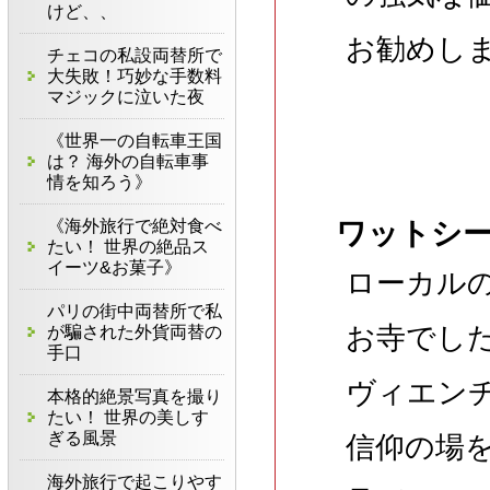
けど、、
お勧めし
チェコの私設両替所で
大失敗！巧妙な手数料
マジックに泣いた夜
《世界一の自転車王国
は？ 海外の自転車事
情を知ろう》
《海外旅行で絶対食べ
ワットシ
たい！ 世界の絶品ス
イーツ&お菓子》
ローカル
パリの街中両替所で私
お寺でし
が騙された外貨両替の
手口
ヴィエン
本格的絶景写真を撮り
たい！ 世界の美しす
ぎる風景
信仰の場
海外旅行で起こりやす