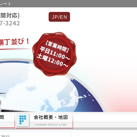
レート
JP/EN
イ旅行