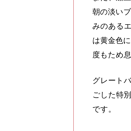
朝の淡い
みのある
は黄金色
度もため
グレート
ごした特
です。