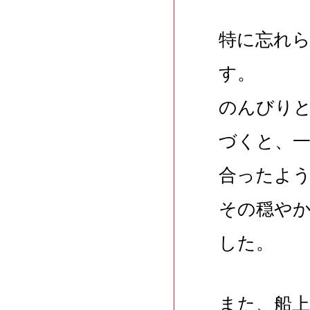
特に忘れ
す。
のんびり
づくと、
合ったよ
その穏や
した。
また、船