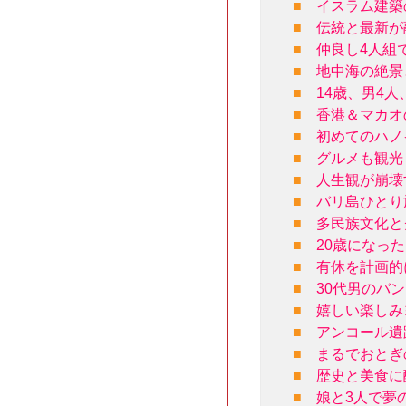
■
イスラム建築
■
伝統と最新が
■
仲良し4人組
■
地中海の絶景
■
14歳、男4
■
香港＆マカオ
■
初めてのハノ
■
グルメも観光
■
人生観が崩壊
■
バリ島ひとり
■
多民族文化と
■
20歳になっ
■
有休を計画的
■
30代男のバ
■
嬉しい楽しみ
■
アンコール遺
■
まるでおとぎ
■
歴史と美食に
■
娘と3人で夢