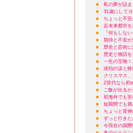
■
私の夢が詰ま
■
31歳にして
■
ちょっと不安
■
近未来都市を
■
『何もしない
■
期待と不安が
■
歴史と芸術に
■
歴史と物語を
■
一生の宝物！
■
琥珀の涙と静
■
クリスマス、
■
Z世代なら初
■
ご飯が出るか
■
初海外でも安
■
短期間でも満
■
ちょっと背伸
■
ずっと行きた
■
今現在の国際
■
冬のベルリン