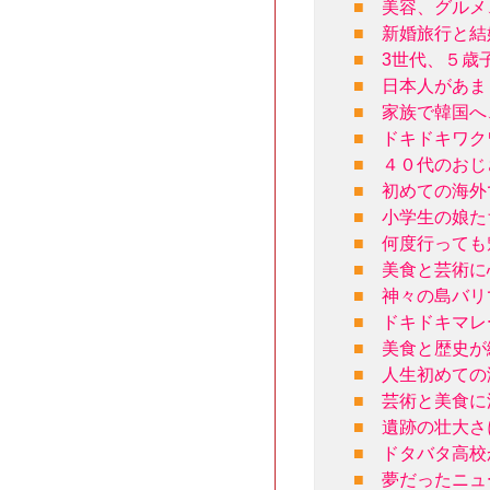
■
美容、グルメ
■
新婚旅行と結
■
3世代、５歳
■
日本人があま
■
家族で韓国へ
■
ドキドキワク
■
４０代のおじ
■
初めての海外
■
小学生の娘た
■
何度行っても
■
美食と芸術に
■
神々の島バリ
■
ドキドキマレ
■
美食と歴史が
■
人生初めての
■
芸術と美食に
■
遺跡の壮大さ
■
ドタバタ高校
■
夢だったニュ