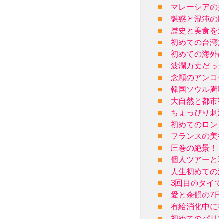
■
マレーシアの
■
魅惑と混沌の
■
歴史と美食を
■
初めての台湾
■
初めての海外
■
波瀾万丈だっ
■
念願のアンコ
■
韓国ソウル満
■
大自然と都市
■
ちょっぴり刺
■
初めてのロン
■
フランスの美
■
圧巻の絶景！
■
個人ツアーと
■
人生初めての
■
3回目のタイ
■
愛と余韻の7
■
有給消化中に
■
初めてのパリ