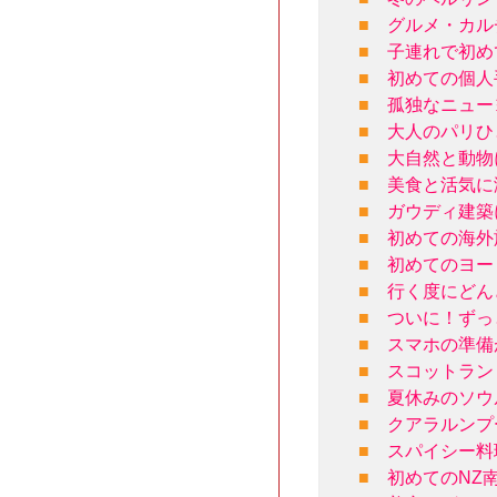
■
グルメ・カル
■
子連れで初め
■
初めての個人
■
孤独なニュー
■
大人のパリひ
■
大自然と動物
■
美食と活気に
■
ガウディ建築
■
初めての海外
■
初めてのヨー
■
行く度にどん
■
ついに！ずっ
■
スマホの準備
■
スコットラン
■
夏休みのソウ
■
クアラルンプ
■
スパイシー料
■
初めてのNZ