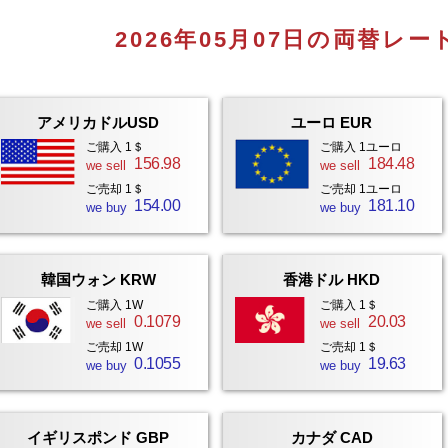
2026年05月07日の両替レー
アメリカドルUSD
ユーロ EUR
ご購入 1＄
ご購入 1ユーロ
156.98
184.48
we sell
we sell
ご売却 1＄
ご売却 1ユーロ
154.00
181.10
we buy
we buy
韓国ウォン KRW
香港ドル HKD
ご購入 1W
ご購入 1＄
0.1079
20.03
we sell
we sell
ご売却 1W
ご売却 1＄
0.1055
19.63
we buy
we buy
イギリスポンド GBP
カナダ CAD