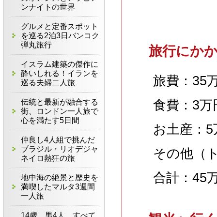
ンナイトの世界
グルメと定番スポット
を巡る2泊3日バンコク
弾丸旅行
旅行にか
イスラム建築の傑作に
酔いしれる！イランを
旅費：35
巡る夫婦二人旅
伝統と最新が融合する
食費：3万
街、ロンドン一人旅で
心を満たす5日間
お土産：5
仲良し4人組で挑んだ
ブラジル・リオデジャ
その他（
ネイロ熱狂の旅
合計：45
地中海の絶景と歴史を
満喫したマルタ3週間
一人旅
14歳、男4人、すべて