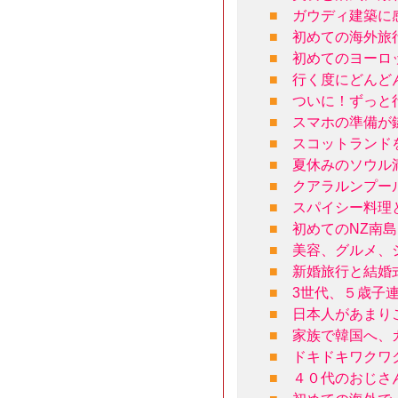
■
ガウディ建築に
■
初めての海外旅
■
初めてのヨーロ
■
行く度にどんど
■
ついに！ずっと
■
スマホの準備が
■
スコットランド
■
夏休みのソウル
■
クアラルンプー
■
スパイシー料理
■
初めてのNZ南
■
美容、グルメ、
■
新婚旅行と結婚
■
3世代、５歳子
■
日本人があまり
■
家族で韓国へ、
■
ドキドキワクワ
■
４０代のおじさ