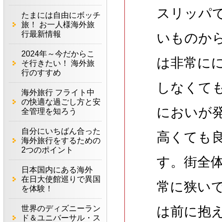
スリッパ
たまには自由にボッチ
旅！ お一人様海外旅
行最新情報
いものか
2024年～今だからこ
は非常に
そ行きたい！ 海外旅
行のすすめ
しなくて
海外旅行 フライト中
の快適な過ごし方と安
においが
全管理を知ろう
自分にいちばん合った
高くても
海外旅行をするための
2つのポイント
す。街全
日本国内にある海外
在日大使館巡りで異国
常に狭い
を体験！
世界のディズニーラン
は前に抱
ド＆ユニバーサル・ス