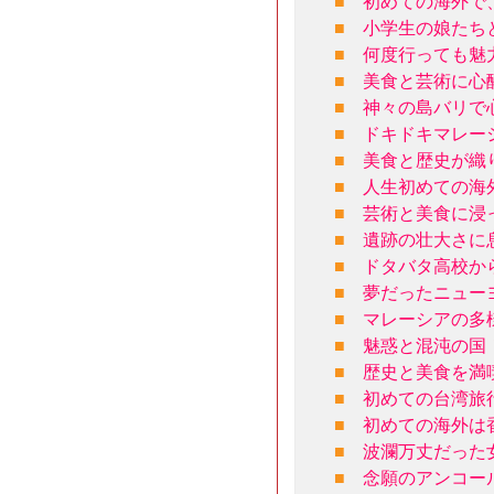
■
初めての海外で
■
小学生の娘たち
■
何度行っても魅
■
美食と芸術に心
■
神々の島バリで
■
ドキドキマレー
■
美食と歴史が織
■
人生初めての海
■
芸術と美食に浸
■
遺跡の壮大さに
■
ドタバタ高校か
■
夢だったニュー
■
マレーシアの多
■
魅惑と混沌の国
■
歴史と美食を満
■
初めての台湾旅
■
初めての海外は
■
波瀾万丈だった女
■
念願のアンコー