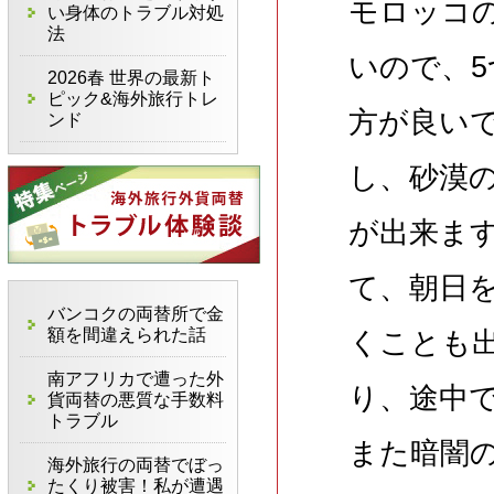
モロッコ
い身体のトラブル対処
法
いので、
2026春 世界の最新ト
ピック&海外旅行トレ
方が良い
ンド
し、砂漠
が出来ます
て、朝日
バンコクの両替所で金
額を間違えられた話
くことも
南アフリカで遭った外
り、途中
貨両替の悪質な手数料
トラブル
また暗闇
海外旅行の両替でぼっ
たくり被害！私が遭遇