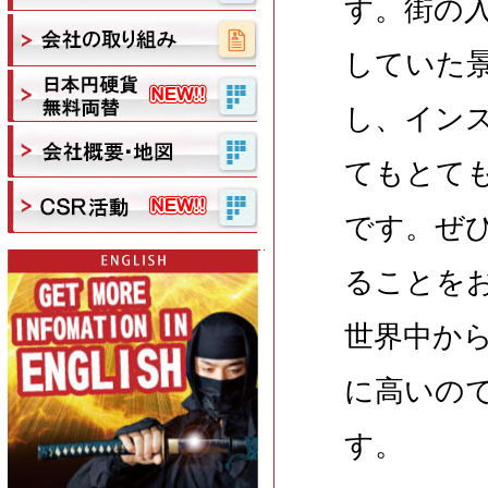
す。街の
していた
し、イン
てもとて
です。ぜ
ることを
世界中か
に高いの
す。