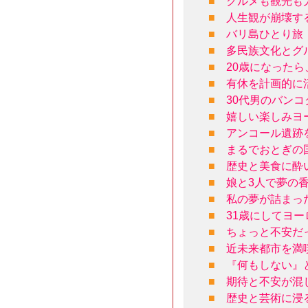
■
グルメも観光も
■
人生観が崩壊す
■
バリ島ひとり旅
■
多民族文化とグ
■
20歳になった
■
有休を計画的に
■
30代男のバン
■
嬉しい楽しみヨ
■
アンコール遺跡
■
まるでおとぎの
■
歴史と美食に酔
■
娘と3人で夢の
■
私の夢が詰まっ
■
31歳にしてヨ
■
ちょっと不安だ
■
近未来都市を満
■
『何もしない』
■
期待と不安が混
■
歴史と芸術に浸