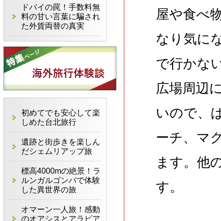
ドバイの罠！手数料無
屋や食べ
料の甘い言葉に騙され
た外貨両替の真実
なり気に
で行かな
広場周辺
いので、
初めてでも安心して楽
しめた台北旅行
ーチ、マ
遺跡と街歩きを楽しん
だシェムリアップ旅
ます。他
標高4000mの絶景！ラ
ルンガルゴンパで体験
す。
した異世界の旅
オマーン一人旅！感動
のオアシスとアラビア