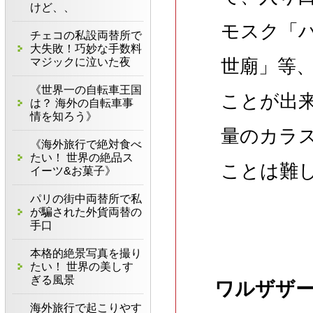
けど、、
モスク「
チェコの私設両替所で
大失敗！巧妙な手数料
マジックに泣いた夜
世廟」等
《世界一の自転車王国
ことが出
は？ 海外の自転車事
情を知ろう》
量のカラ
《海外旅行で絶対食べ
たい！ 世界の絶品ス
ことは難
イーツ&お菓子》
パリの街中両替所で私
が騙された外貨両替の
手口
本格的絶景写真を撮り
たい！ 世界の美しす
ぎる風景
ワルザザ
海外旅行で起こりやす