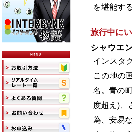
を堪能す
旅行中に
シャウエ
インスタ
この地の
名。青の町
度超え)
為、安易