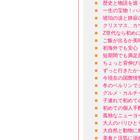
■
歴史と物語を巡
■
一生の宝物！ハ
■
琥珀の涙と静寂
■
クリスマス、カ
■
Z世代なら初め
■
ご飯が出るか美
■
初海外でも安心
■
短期間でも満足
■
ちょっと背伸び
■
ずっと行きたか
■
今現在の国際情
■
冬のベルリンで
■
グルメ・カルチ
■
子連れで初めて
■
初めての個人手
■
孤独なニューヨ
■
大人のパリひと
■
大自然と動物に
■
美食と活気に溺