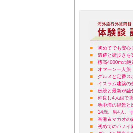
■
初めてでも安心
■
遺跡と街歩きを
■
標高4000m
■
オマーン一人旅
■
グルメと定番ス
■
イスラム建築の
■
伝統と最新が融
■
仲良し4人組で
■
地中海の絶景と
■
14歳、男4人
■
香港＆マカオの
■
初めてのハノイ