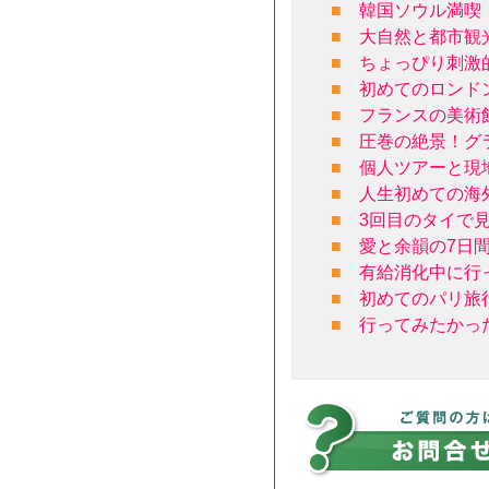
■
韓国ソウル満喫
■
大自然と都市観
■
ちょっぴり刺激
■
初めてのロンド
■
フランスの美術
■
圧巻の絶景！グ
■
個人ツアーと現
■
人生初めての海
■
3回目のタイで
■
愛と余韻の7日
■
有給消化中に行
■
初めてのパリ旅
■
行ってみたかっ