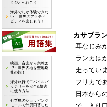
タジオへ行こう！
海外でしか体験できな
い！ 世界のアクティ
ビティを楽しもう！
カサブラ
耳なじみ
ランカは
映画、音楽から宗教ま
で～世界各地を聖地巡
走ってい
礼の旅！
フリカで
海外旅行でモバイルバ
ッテリーを安全&快適
に使う方法
日本から
セブ島のショッピング
で、入り
モールで外貨両替した