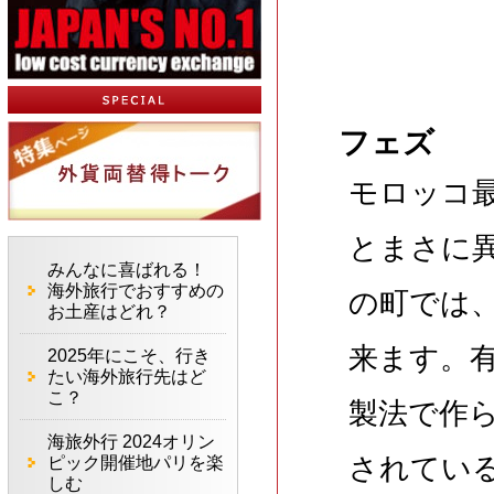
フェズ
モロッコ
とまさに
みんなに喜ばれる！
海外旅行でおすすめの
の町では
お土産はどれ？
来ます。有
2025年にこそ、行き
たい海外旅行先はど
こ？
製法で作
海旅外行 2024オリン
されてい
ピック開催地パリを楽
しむ