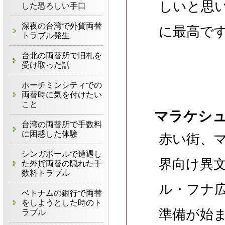
しいと思
した恐ろしい手口
深夜の台湾で外貨両替
に最高で
トラブル発生
台北の両替所で旧札を
受け取った話
ホーチミンシティでの
両替時に気を付けたい
こと
マラケシ
台湾の両替所で手数料
に困惑した体験
赤い街、
シンガポールで遭遇し
界向け異
た外貨両替の隠れた手
数料トラブル
ル・フナ
ベトナムの銀行で両替
をしようとした時のト
準備が始
ラブル