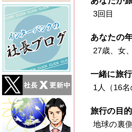
あなたが
3回目
あなたの
27歳、女
一緒に旅
1人（16
旅行の目的
地球の裏