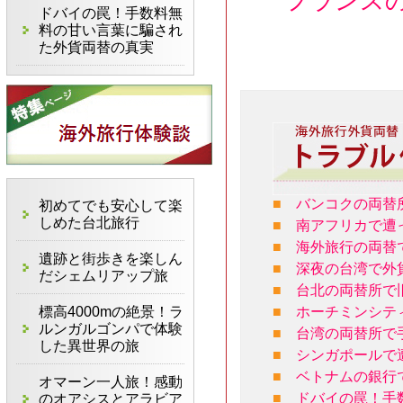
フランス
ドバイの罠！手数料無
料の甘い言葉に騙され
た外貨両替の真実
■
バンコクの両替
初めてでも安心して楽
しめた台北旅行
■
南アフリカで遭
■
海外旅行の両替
遺跡と街歩きを楽しん
■
深夜の台湾で外
だシェムリアップ旅
■
台北の両替所で
標高4000mの絶景！ラ
■
ホーチミンシテ
ルンガルゴンパで体験
■
台湾の両替所で
した異世界の旅
■
シンガポールで
■
ベトナムの銀行
オマーン一人旅！感動
■
ドバイの罠！手
のオアシスとアラビア