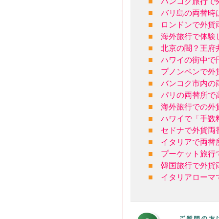
■
バンコク旅行で
■
バリ島の両替時
■
ロンドンで外貨
■
海外旅行で体験
■
北京の闇？王府
■
ハワイの街中で
■
プノンペンで外
■
バンコク市内の
■
パリの両替所で
■
海外旅行での外
■
ハワイで「手数
■
セドナで外貨両
■
イタリアで両替
■
プーケット旅行
■
韓国旅行で外貨
■
イタリアローマ