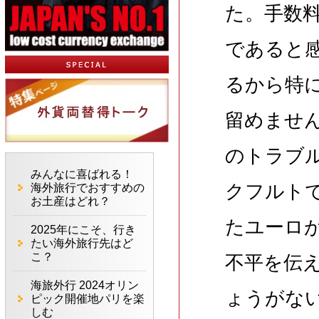
た。手数
であると
るから特
留めませ
のトラブ
みんなに喜ばれる！
クフルト
海外旅行でおすすめの
お土産はどれ？
たユーロ
2025年にこそ、行き
たい海外旅行先はど
こ？
不平を伝
海旅外行 2024オリン
ょうがな
ピック開催地パリを楽
しむ