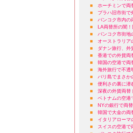
■
ホーチミンで両
■
プラハ旧市街で
■
バンコク市内の
■
LA両替所の闇
■
バンコク市街地
■
オーストラリア
■
ダナン旅行、外
■
香港での外貨両
■
韓国の空港で両替
■
海外旅行で不透
■
バリ島でまさか
■
便利さの裏に潜
■
深夜の外貨両替
■
ベトナムの空港
■
NYの銀行で両
■
韓国で大金の両
■
イタリアローマ
■
スイスの空港で