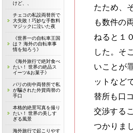
けど、、
たため、
チェコの私設両替所で
も数件の
大失敗！巧妙な手数料
マジックに泣いた夜
ねると１
《世界一の自転車王国
は？ 海外の自転車事
情を知ろう》
した。そ
《海外旅行で絶対食べ
いことが
たい！ 世界の絶品ス
イーツ&お菓子》
ットなど
パリの街中両替所で私
が騙された外貨両替の
替所も口
手口
本格的絶景写真を撮り
交渉する
たい！ 世界の美しす
ぎる風景
つかりま
海外旅行で起こりやす