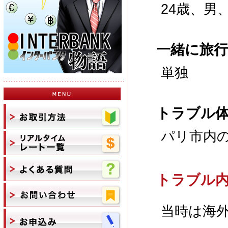
24歳、男
一緒に旅
単独
トラブル
パリ市内
トラブル
当時は海