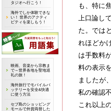
タジオへ行こう！
も、特に
海外でしか体験できな
上口論し
い！ 世界のアクティ
ビティを楽しもう！
た。では
れほどか
は手数料
映画、音楽から宗教ま
料の表示
で～世界各地を聖地巡
礼の旅！
ましたが
海外旅行でモバイルバ
ッテリーを安全&快適
私の確認
に使う方法
これ以上
セブ島のショッピング
モールで外貨両替した