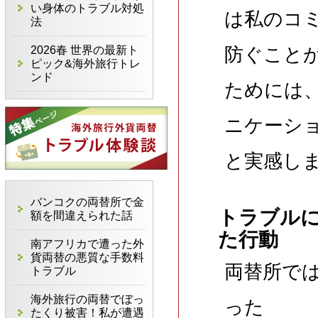
い身体のトラブル対処
は私のコ
法
2026春 世界の最新ト
防ぐこと
ピック&海外旅行トレ
ンド
ためには
ニケーシ
と実感し
バンコクの両替所で金
トラブル
額を間違えられた話
た行動
南アフリカで遭った外
貨両替の悪質な手数料
両替所で
トラブル
海外旅行の両替でぼっ
った
たくり被害！私が遭遇