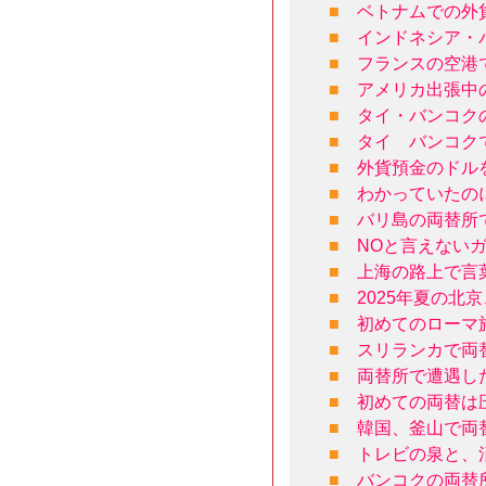
■
ベトナムでの外
■
インドネシア・
■
フランスの空港
■
アメリカ出張中
■
タイ・バンコク
■
タイ バンコク
■
外貨預金のドル
■
わかっていたの
■
バリ島の両替所
■
NOと言えない
■
上海の路上で言
■
2025年夏の北
■
初めてのローマ
■
スリランカで両
■
両替所で遭遇し
■
初めての両替は
■
韓国、釜山で両
■
トレビの泉と、
■
バンコクの両替