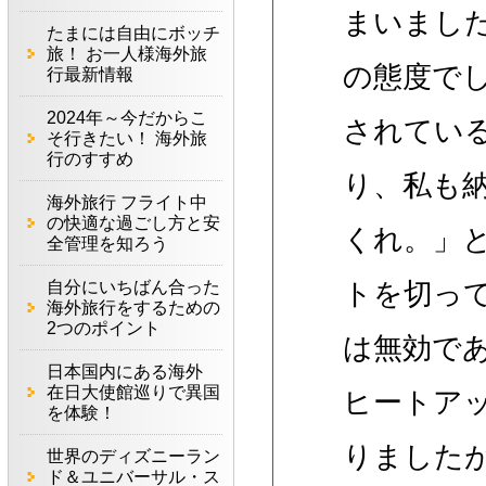
まいまし
たまには自由にボッチ
旅！ お一人様海外旅
の態度で
行最新情報
2024年～今だからこ
されてい
そ行きたい！ 海外旅
行のすすめ
り、私も
海外旅行 フライト中
の快適な過ごし方と安
くれ。」
全管理を知ろう
自分にいちばん合った
トを切っ
海外旅行をするための
2つのポイント
は無効で
日本国内にある海外
在日大使館巡りで異国
ヒートア
を体験！
りました
世界のディズニーラン
ド＆ユニバーサル・ス