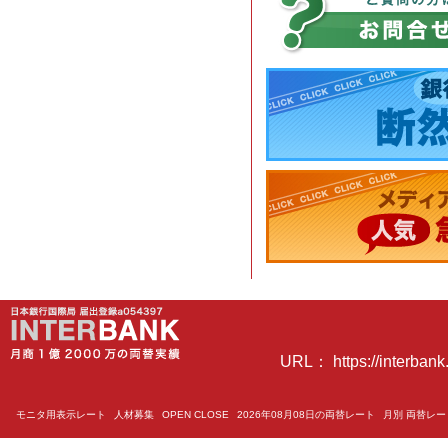
URL： https://interbank.
モニタ用表示レート
人材募集
OPEN CLOSE
2026年08月08日の両替レート
月別 両替レ