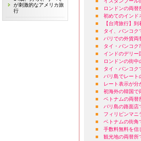
■
イスタンブール
が刺激的なアメリカ旅
■
ロンドンの両替
行
■
初めてのインド
■
【台湾旅行】到
■
タイ、バンコク
■
パリでの外貨両
■
タイ・バンコク
■
インドのデリー
■
ロンドンの街中
■
タイ・バンコク
■
バリ島でレート
■
レート表示が分
■
初海外の韓国で
■
ベトナムの両替
■
バリ島の路面店
■
フィリピンマニ
■
ベトナムの街角
■
手数料無料を信
■
観光地の両替所