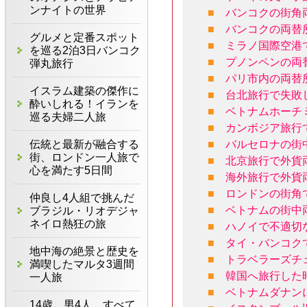
ンナイトの世界
■
バンコクの街角
■
バンコクの両替
グルメと定番スポット
■
ミラノ国際空港
を巡る2泊3日バンコク
■
プノンペンの両
弾丸旅行
■
パリ市内の両替
イスラム建築の傑作に
■
台北旅行で失敗
酔いしれる！イランを
■
ベトナムホーチ
巡る夫婦二人旅
■
カンボジア旅行
伝統と最新が融合する
■
バルセロナの街
街、ロンドン一人旅で
■
北京旅行で外貨
心を満たす5日間
■
海外旅行で外貨
■
ロンドンの街角
仲良し4人組で挑んだ
■
ベトナムの街中
ブラジル・リオデジャ
ネイロ熱狂の旅
■
ハノイで不適切
■
タイ・バンコク
地中海の絶景と歴史を
■
トラベラーズチ
満喫したマルタ3週間
■
韓国へ旅行した
一人旅
■
ベトナムダナン
14歳、男4人、すべて