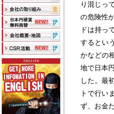
り混じっ
の危険性
ドは持っ
するとい
かなどの
地で日本
した。最
トで行い
ず、お金